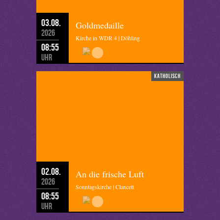
03.08.
Goldmedaille
2026
Kirche in WDR 4 | Döhling
08:55
Uhr
katholisch
02.08.
An die frische Luft
2026
Sonntagskirche | Clancett
08:55
Uhr