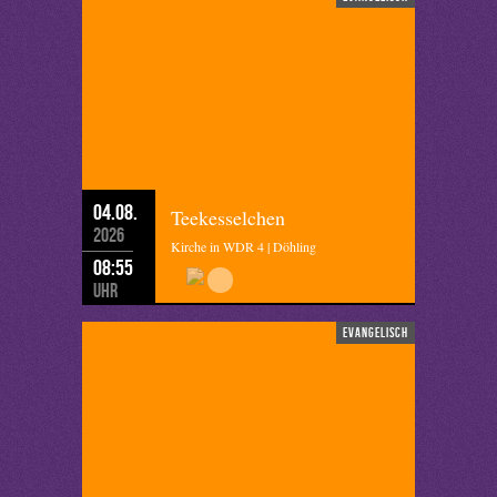
04.08.
Teekesselchen
2026
Kirche in WDR 4 | Döhling
08:55
Uhr
evangelisch