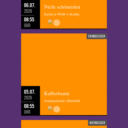
06.07.
Nicht schönreden
2026
Kirche in WDR 4 | Kießig
08:55
Uhr
evangelisch
05.07.
Kaffeebaum
2026
Sonntagskirche | Ihlenfeldt
08:55
Uhr
katholisch