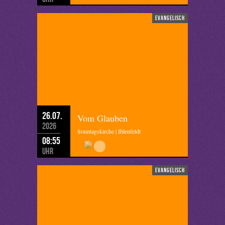
evangelisch
26.07.
Vom Glauben
2026
Sonntagskirche | Ihlenfeldt
08:55
Uhr
evangelisch