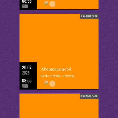
08:55
Uhr
evangelisch
20.07.
Abenteuermobil
2026
Kirche in WDR 4 | Warnke
08:55
Uhr
evangelisch