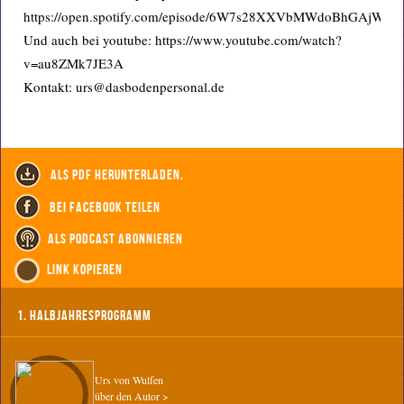
https://open.spotify.com/episode/6W7s28XXVbMWdoBhGAjW5r
Und auch bei youtube: https://www.youtube.com/watch?
v=au8ZMk7JE3A
Kontakt: urs@dasbodenpersonal.de
als PDF herunterladen.
bei Facebook teilen
als Podcast abonnieren
Link kopieren
1. Halbjahresprogramm
Urs von Wulfen
über den Autor >