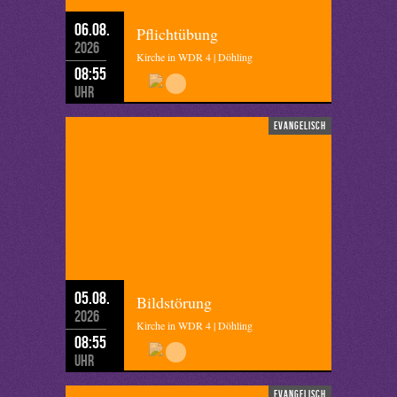
06.08.
Pflichtübung
2026
Kirche in WDR 4 | Döhling
08:55
Uhr
evangelisch
05.08.
Bildstörung
2026
Kirche in WDR 4 | Döhling
08:55
Uhr
evangelisch