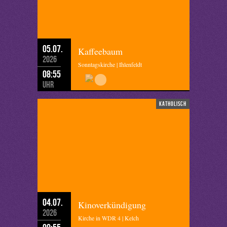
05.07.
Kaffeebaum
2026
Sonntagskirche | Ihlenfeldt
08:55
Uhr
katholisch
04.07.
Kinoverkündigung
2026
Kirche in WDR 4 | Kelch