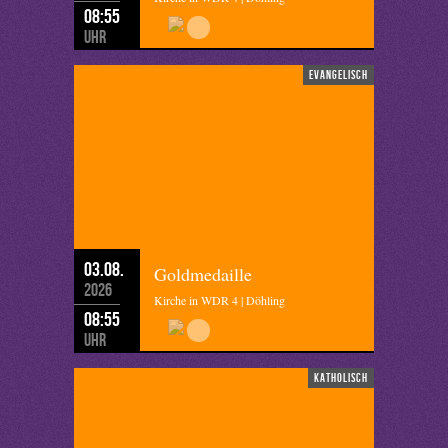
08:55
Uhr
evangelisch
03.08.
Goldmedaille
2026
Kirche in WDR 4 | Döhling
08:55
Uhr
katholisch