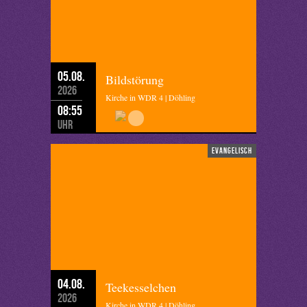
05.08.
Bildstörung
2026
Kirche in WDR 4 | Döhling
08:55
Uhr
evangelisch
04.08.
Teekesselchen
2026
Kirche in WDR 4 | Döhling