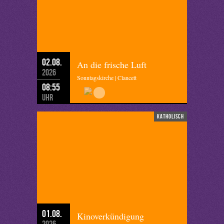
02.08.
An die frische Luft
2026
Sonntagskirche | Clancett
08:55
Uhr
katholisch
01.08.
Kinoverkündigung
2026