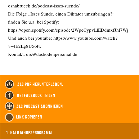
osnabrueck.de/podcast-isses-suende/
Die Folge „Isses Sünde, einen Diktator umzubringen?“
finden Sie u.a. bei Spotify:
https://open.spotify.com/episode/2WpeCypvLlEDdmxfJhl7Wj
Und auch bei youtube: https://www.youtube.com/watch?
v=4E2Lg8U5otw
Kontakt: urs@dasbodenpersonal.de
als PDF herunterladen.
bei Facebook teilen
als Podcast abonnieren
Link kopieren
1. Halbjahresprogramm