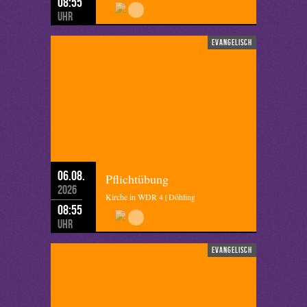
08:55
Uhr
evangelisch
06.08.
Pflichtübung
2026
Kirche in WDR 4 | Döhling
08:55
Uhr
evangelisch