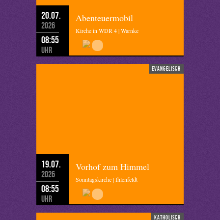
20.07.
Abenteuermobil
2026
Kirche in WDR 4 | Warnke
08:55
Uhr
evangelisch
19.07.
Vorhof zum Himmel
2026
Sonntagskirche | Ihlenfeldt
08:55
Uhr
katholisch