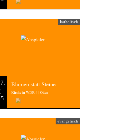
katholisch
7.
Blumen statt Steine
6
Kirche in WDR 4 | Otten
55
evangelisch