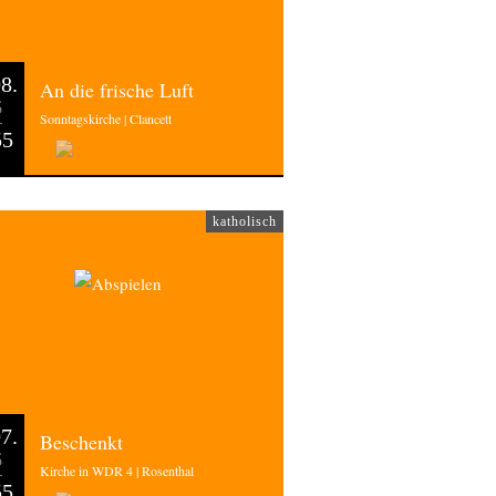
8.
An die frische Luft
6
Sonntagskirche | Clancett
55
katholisch
7.
Beschenkt
6
Kirche in WDR 4 | Rosenthal
55