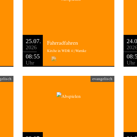
25.07.
24.0
Fahrradfahren
2026
202
Kirche in WDR 4 | Warnke
08:55
08:
Uhr
Uhr
gelisch
evangelisch