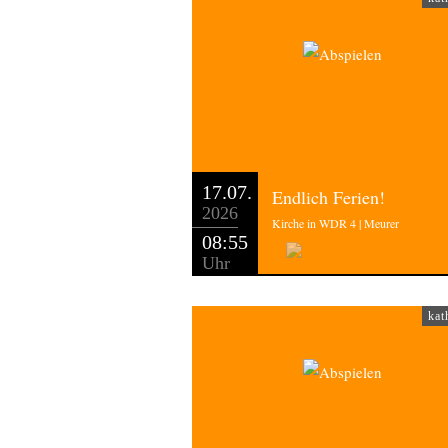
17.07.
Endlich Ferien!
2026
Kirche in WDR 4 | Meurer
08:55
Uhr
kat