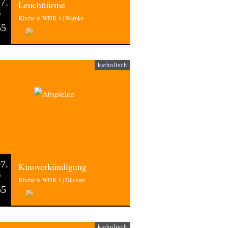
7.
Leuchttürme
6
Kirche in WDR 4 | Warnke
55
katholisch
7.
Kinoverkündigung
6
Kirche in WDR 4 | Dückers
55
katholisch