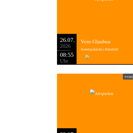
26.07.
Vom Glauben
2026
Sonntagskirche | Ihlenfeldt
08:55
Uhr
evan