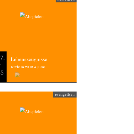
7.
Lebenszeugnisse
6
Kirche in WDR 4 | Bans
55
evangelisch