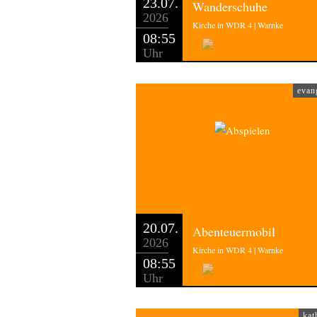
23.07.
Wanderschuhe
2026
Kirche in WDR 4 | Warnke
08:55
Uhr
evan
20.07.
Abenteuermobil
2026
Kirche in WDR 4 | Warnke
08:55
Uhr
kat