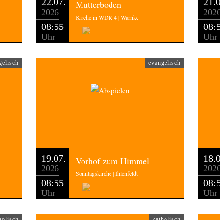
22.07.
21.0
Mutterboden
2026
202
Kirche in WDR 4 | Warnke
08:55
08:
Uhr
Uhr
gelisch
evangelisch
19.07.
18.0
Vorhof zum Himmel
2026
202
Sonntagskirche | Ihlenfeldt
08:55
08:
Uhr
Uhr
holisch
katholisch