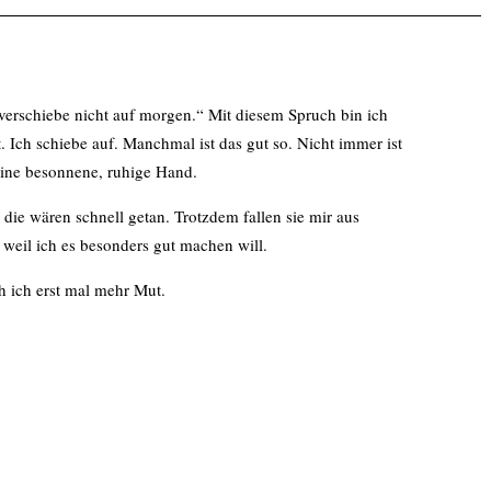
verschiebe nicht auf morgen.“ Mit diesem Spruch bin ich
. Ich schiebe auf. Manchmal ist das gut so. Nicht immer ist
eine besonnene, ruhige Hand.
 die wären schnell getan. Trotzdem fallen sie mir aus
weil ich es besonders gut machen will.
 ich erst mal mehr Mut.
ag zu treffen – kleine und große. Da gibt’s dann tolle Techniken,
eren kann:
nn von anderen erledigt werden“. Aber: Sehr viel im Job ist
st anpacken?
 groß. Und ich denke, das schaff ich nie. Ich spüre meine eigenen