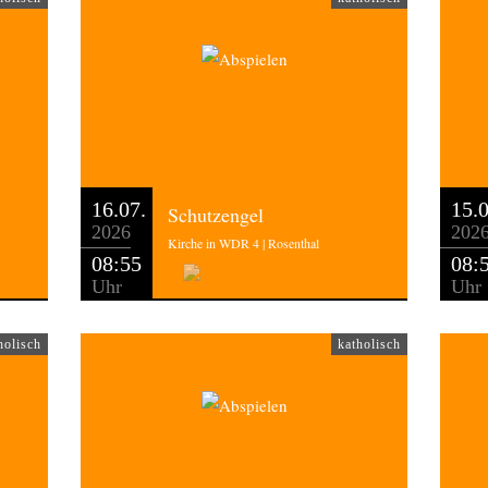
16.07.
15.0
Schutzengel
2026
202
Kirche in WDR 4 | Rosenthal
08:55
08:
Uhr
Uhr
holisch
katholisch