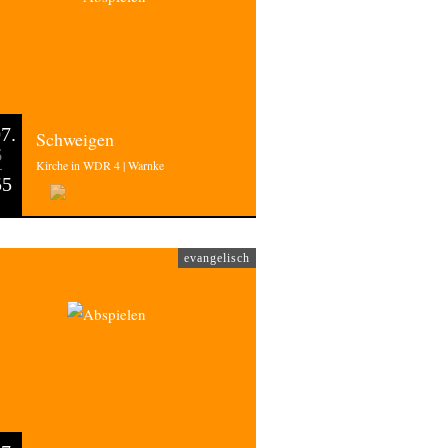
7.
Schweigen
6
Kirche in WDR 4 | Warnke
55
evangelisch