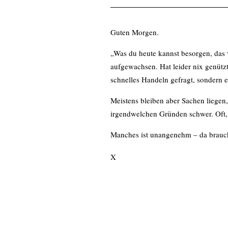
Guten Morgen.
„Was du heute kannst besorgen, das 
aufgewachsen. Hat leider nix genützt
schnelles Handeln gefragt, sondern 
Meistens bleiben aber Sachen liegen,
irgendwelchen Gründen schwer. Oft, 
Manches ist unangenehm – da brauch
Viele Entscheidungen gilt es jeden T
X
mit denen ich solche Aufgaben sorti
Apple Podcast
Nach „dringend“, „wichtig“ oder „ka
dringend und wichtig. Wo dann zuer
RSS - Feed
Manchmal ist mir der Berg einfach zu