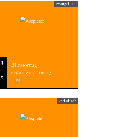
evangelisch
8.
Bildstörung
6
Kirche in WDR 4 | Döhling
55
katholisch