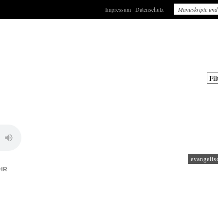
Impressum
Datenschutz
: WDR4
evangelis
HR