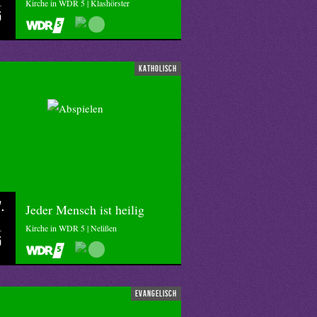
Kirche in WDR 5 | Klashörster
5
katholisch
.
Jeder Mensch ist heilig
Kirche in WDR 5 | Nelißen
5
evangelisch