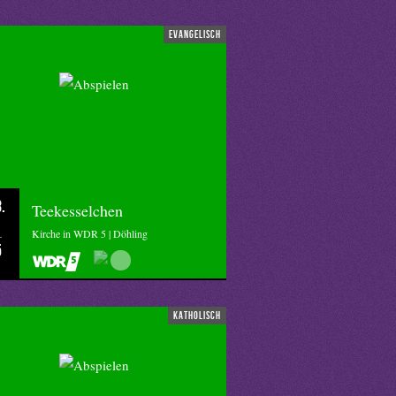
evangelisch
.
Teekesselchen
Kirche in WDR 5 | Döhling
5
katholisch