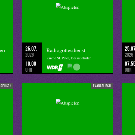
indung von Uhrwerk, Kompass und der Brille auf der Nase, die
durch Mühlen, die Schubkarre, der Wendepflug und die
ürmenden Bauwerke der Gotik, das Handelsnetzwerk der Hanse und
h damals gab es schon Probleme, wie ich beim Lesen weiter erfahre:
m führten dazu, dass die einst riesigen Wälder stark gerodet
26.07.
25.07
ern
Radiogottesdienst
haue: 2015 lebten global zum ersten Mal in der Geschichte mehr
2026
2026
Kirche St. Peter, Dessau-Törten
nd. In Deutschland lebten jetzt schon fast 80 Prozent der
10:00
07:5
en sich Fragen nach dem Miteinander im städtischen Umfeld –
Uhr
Uhr
e Vergangenheit kann ja helfen, die Gegenwart besser zu verstehen.
ichten sogar Einsichten?
ngelisch
evangelisch
haftlicher Polarisierung ist es wichtig, dass wir wieder mehr
n entwickeln. Aber wo wären Orte und Räume dafür? – so frage
ichtiger Impuls für die Christinnen und Christen in den Städten von
 offen zu halten, um wieder mehr Gemeinsinn zu entwickeln. Orte
iedenen Ansichten auszutauschen und vielleicht zu neuen
ir vor, dass gerade die Kirchengebäude, die ja immer weniger nur