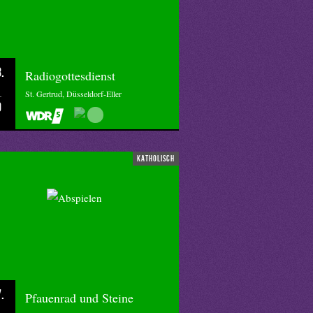
.
Radiogottesdienst
St. Gertrud, Düsseldorf-Eller
0
katholisch
.
Pfauenrad und Steine