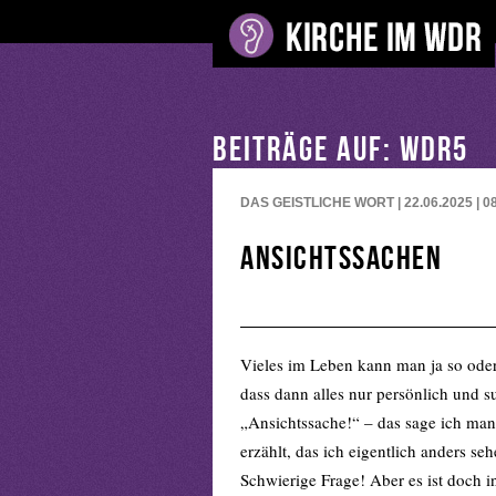
BEITRÄGE AUF: WDR5
DAS GEISTLICHE WORT | 22.06.2025 | 0
Ansichtssachen
Vieles im Leben kann man ja so oder
dass dann alles nur persönlich und su
„Ansichtssache!“ – das sage ich ma
erzählt, das ich eigentlich anders se
Schwierige Frage! Aber es ist doch 