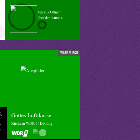
Markus Offner
über den Autor >
evangelisch
.
Gottes Luftikusse
Kirche in WDR 5 | Döhling
5