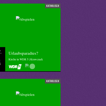
katholisch
.
Urlaubsparadies?
Kirche in WDR 5 | Krawczack
5
katholisch