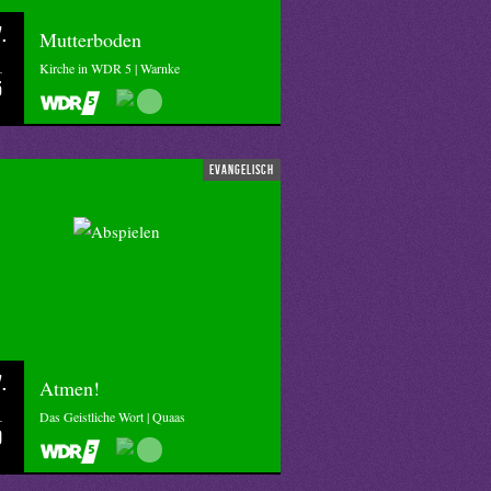
.
Mutterboden
Kirche in WDR 5 | Warnke
5
evangelisch
.
Atmen!
Das Geistliche Wort | Quaas
0