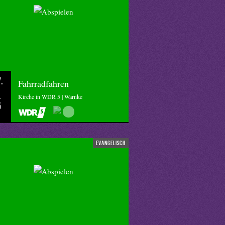
.
Fahrradfahren
Kirche in WDR 5 | Warnke
5
evangelisch