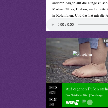
anderen Augen auf die Dinge zu sch
Markus Offner, Diakon, und arbeite i
in Kolumbien. Und das hat mir die Au
Musik I:
Johann Sebastian Bach, Ai
Zu Beginn des Jahres war ich mit me
ka
zu diesem Beitrag gebracht hat: Die
entdeckt“. Sie entstand als ein ge
den Aachener Werkstätten der Lebensh
der Menschen mit Beeinträchtigunge
Ludwig-Museum mehrere Male besucht
hier gezeigten Kunstwerken haben si
geschaffen. Ungefähr 40 dieser neuen
09.08.
Auf eigenen Füßen steh
Kunstwerke gestellt. Eine beeindruc
2026
Das Geistliche Wort | Ernstberger
neben einer mittelalterlichen Darste
08:40
digital gezeichnete Neufassung. Und 
Uhr