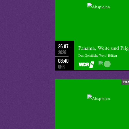
Buch wird dazu aufgezählt: „die Erf
Nutzung von Wind- und Wasserkraft 
Dreifelderwirtschaft, die himmelst
nicht zuletzt die Null.“[1] Aber auc
Extensive Landwirtschaft und Bauboo
wurden.[2]
26.07.
Panama, Weite und Pilg
Und wenn ich dann in unsere Zeit sc
2026
Das Geistliche Wort | Rütten
Menschen in der Stadt als auf dem La
08:40
Bevölkerung in Städten. Damit stell
Uhr
damals wie heute. So ein Blick in di
Und vielleicht werden damit aus Ans
eva
In unseren Zeiten wachsender gesellsc
gemeinsame Ansichten und Einsichte
ich mich. Vielleicht ist das ja ein w
heute, Räume und Orte für Menschen
und Räume, um sich über die versch
Einsichten zu gelangen. Ich stelle m