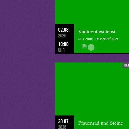
02.08.
Radiogottesdienst
2026
St. Gertrud, Düsseldorf-Eller
10:00
Uhr
ka
30.07.
Pfauenrad und Steine
2026