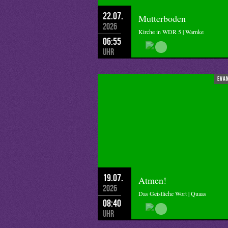
22.07.
Mutterboden
2026
Kirche in WDR 5 | Warnke
06:55
Uhr
eva
19.07.
Atmen!
2026
Das Geistliche Wort | Quaas
08:40
Uhr