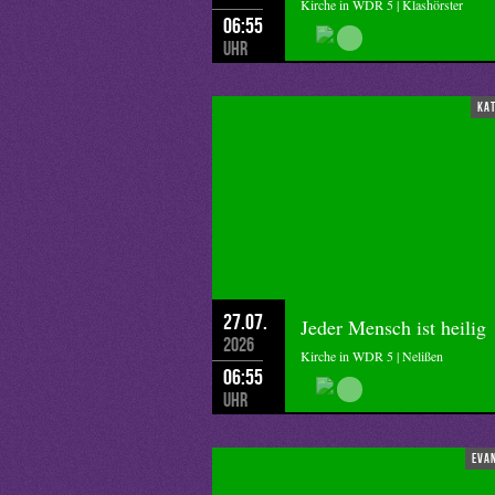
Kirche in WDR 5 | Klashörster
06:55
Uhr
ka
27.07.
Jeder Mensch ist heilig
2026
Kirche in WDR 5 | Nelißen
06:55
Uhr
eva