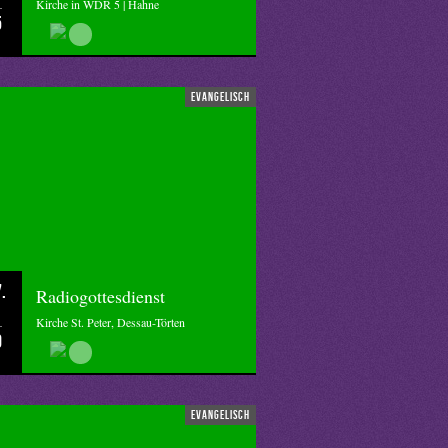
Kirche in WDR 5 | Hahne
5
evangelisch
.
Radiogottesdienst
Kirche St. Peter, Dessau-Törten
0
evangelisch