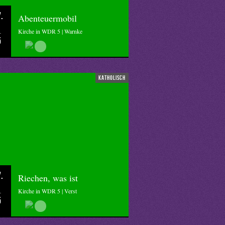
.
Abenteuermobil
Kirche in WDR 5 | Warnke
5
katholisch
.
Riechen, was ist
Kirche in WDR 5 | Verst
5