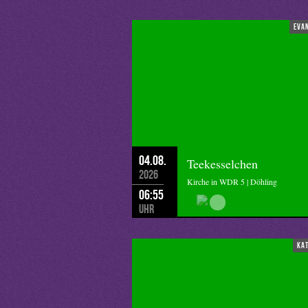
Werke in ihrem Sinne tut. Denn durc
eva
04.08.
Teekesselchen
2026
Kirche in WDR 5 | Döhling
06:55
Uhr
ka