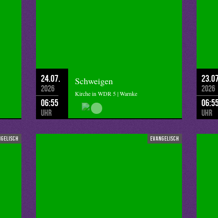
24.07.
23.07
Schweigen
2026
2026
Kirche in WDR 5 | Warnke
06:55
06:5
Uhr
Uhr
ngelisch
evangelisch