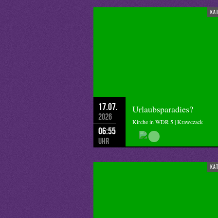
ka
17.07.
Urlaubsparadies?
2026
Kirche in WDR 5 | Krawczack
06:55
Uhr
ka