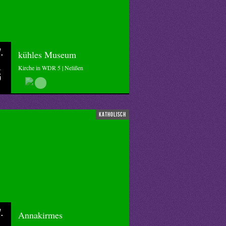
.
kühles Museum
Kirche in WDR 5 | Nelißen
5
katholisch
.
Annakirmes