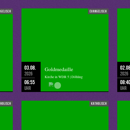
h diese wirkt Annis Oma über ihr Leben hinaus weiter.
ngelisch
evangelisch
03.08.
02.08
Goldmedaille
2026
2026
Kirche in WDR 5 | Döhling
06:55
08:4
Uhr
Uhr
tholisch
katholisch