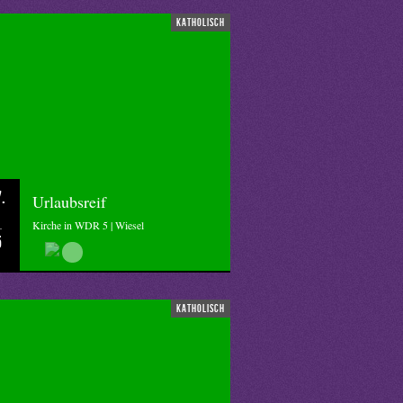
katholisch
.
Urlaubsreif
Kirche in WDR 5 | Wiesel
5
katholisch