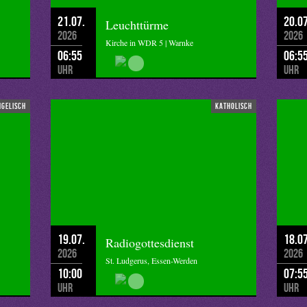
21.07.
20.07
Leuchttürme
2026
2026
Kirche in WDR 5 | Warnke
06:55
06:5
Uhr
Uhr
ngelisch
katholisch
19.07.
18.07
Radiogottesdienst
2026
2026
St. Ludgerus, Essen-Werden
10:00
07:5
Uhr
Uhr