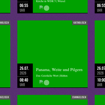
Kirche in WDR 5 | Wiesel
06:55
06:5
Uhr
Uhr
tholisch
katholisch
26.07.
26.07
Panama, Weite und Pilgern
2026
2026
Das Geistliche Wort | Rütten
08:40
10:0
Uhr
Uhr
ngelisch
evangelisch