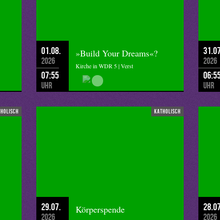
01.08.
31.07
»Build Your Dreams«?
2026
2026
Kirche in WDR 5 | Verst
07:55
06:5
Uhr
Uhr
tholisch
katholisch
29.07.
28.07
Körperspende
2026
2026