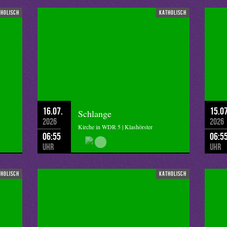
tholisch
katholisch
16.07.
15.07
Schlange
2026
2026
Kirche in WDR 5 | Klashörster
06:55
06:5
Uhr
Uhr
tholisch
katholisch