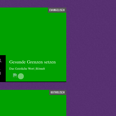
evangelisch
.
Gesunde Grenzen setzen
Das Geistliche Wort | Römelt
0
katholisch