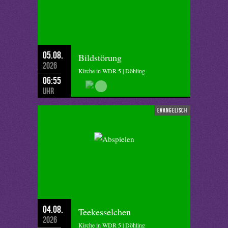
05.08.
Bildstörung
2026
Kirche in WDR 5 | Döhling
06:55
Uhr
evangelisch
04.08.
Teekesselchen
2026
Kirche in WDR 5 | Döhling