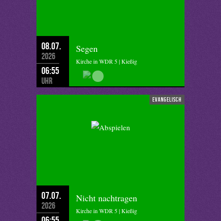
08.07.
Segen
2026
Kirche in WDR 5 | Kießig
06:55
Uhr
evangelisch
07.07.
Nicht nachtragen
2026
Kirche in WDR 5 | Kießig
06:55