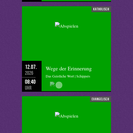
katholisch
12.07.
Wege der Erinnerung
2026
Das Geistliche Wort | Schippers
08:40
Uhr
evangelisch