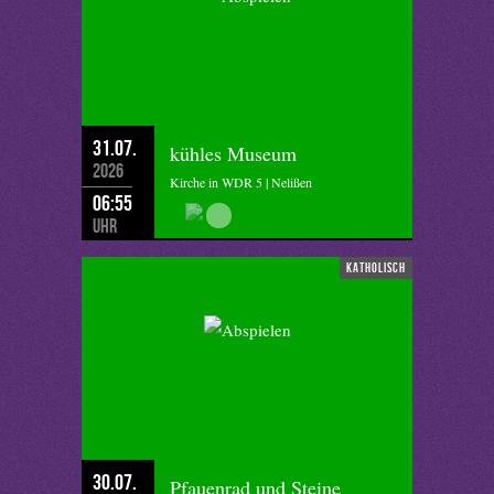
31.07.
kühles Museum
2026
Kirche in WDR 5 | Nelißen
06:55
Uhr
katholisch
30.07.
Pfauenrad und Steine