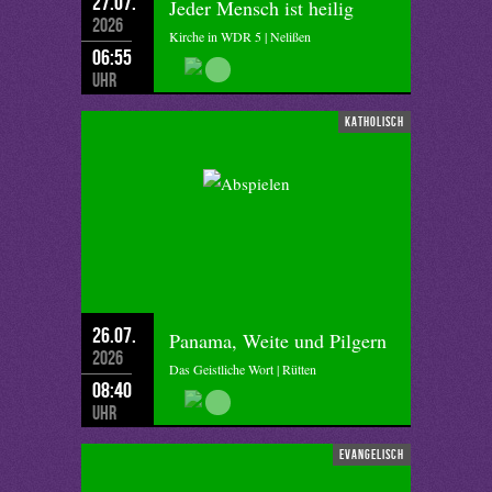
27.07.
Jeder Mensch ist heilig
2026
Kirche in WDR 5 | Nelißen
06:55
Uhr
katholisch
26.07.
Panama, Weite und Pilgern
2026
Das Geistliche Wort | Rütten
08:40
Uhr
evangelisch