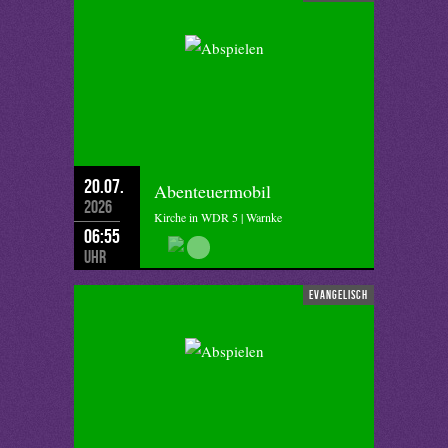
20.07.
Abenteuermobil
2026
Kirche in WDR 5 | Warnke
06:55
Uhr
evangelisch