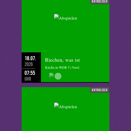
katholisch
18.07.
Riechen, was ist
2026
Kirche in WDR 5 | Verst
07:55
Uhr
katholisch