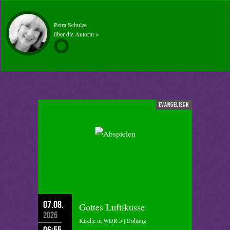
Petra Schulze
über die Autorin >
evangelisch
07.08.
Gottes Luftikusse
2026
Kirche in WDR 5 | Döhling
06:55