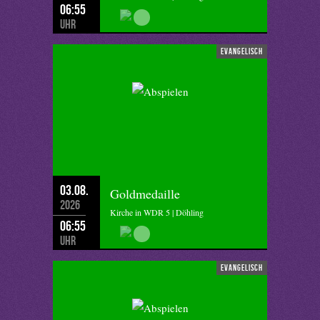
06:55
Uhr
evangelisch
03.08.
Goldmedaille
2026
Kirche in WDR 5 | Döhling
06:55
Uhr
evangelisch