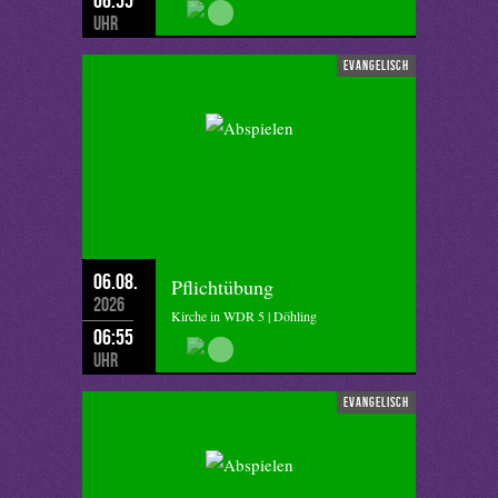
Uhr
evangelisch
06.08.
Pflichtübung
2026
Kirche in WDR 5 | Döhling
06:55
Uhr
evangelisch