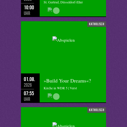
St. Gertrud, Düsseldorf-Eller
10:00
Uhr
katholisch
01.08.
»Build Your Dreams«?
2026
Kirche in WDR 5 | Verst
07:55
Uhr
katholisch