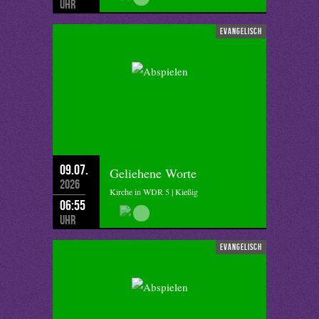
Uhr
evangelisch
09.07.
Geliehene Worte
2026
Kirche in WDR 5 | Kießig
06:55
Uhr
evangelisch