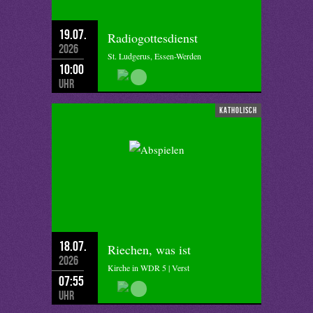
19.07.
Radiogottesdienst
2026
St. Ludgerus, Essen-Werden
10:00
Uhr
katholisch
18.07.
Riechen, was ist
2026
Kirche in WDR 5 | Verst
07:55
Uhr