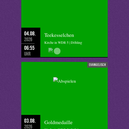
04.08.
Teekesselchen
2026
Kirche in WDR 5 | Döhling
06:55
Uhr
evangelisch
03.08.
Goldmedaille
2026