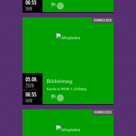
06:55
Uhr
evangelisch
05.08.
Bildstörung
2026
Kirche in WDR 5 | Döhling
06:55
Uhr
evangelisch