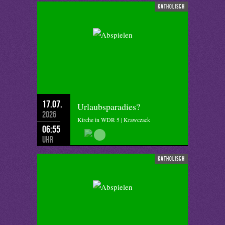
katholisch
17.07.
Urlaubsparadies?
2026
Kirche in WDR 5 | Krawczack
06:55
Uhr
katholisch