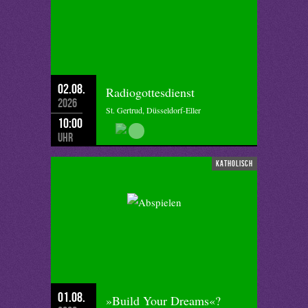
02.08.
Radiogottesdienst
2026
St. Gertrud, Düsseldorf-Eller
10:00
Uhr
katholisch
01.08.
»Build Your Dreams«?