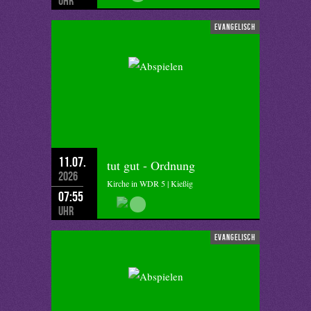
Uhr
evangelisch
11.07.
tut gut - Ordnung
2026
Kirche in WDR 5 | Kießig
07:55
Uhr
evangelisch