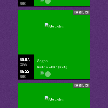
Uhr
evangelisch
08.07.
Segen
2026
Kirche in WDR 5 | Kießig
06:55
Uhr
evangelisch