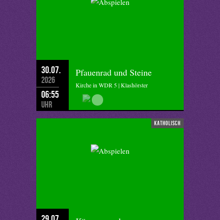
30.07.
Pfauenrad und Steine
2026
Kirche in WDR 5 | Klashörster
06:55
Uhr
katholisch
29.07.