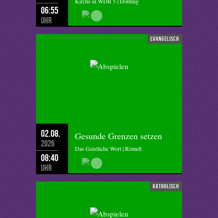
Kirche in WDR 5 | Döhling
06:55
Uhr
evangelisch
02.08.
Gesunde Grenzen setzen
2026
Das Geistliche Wort | Römelt
08:40
Uhr
katholisch