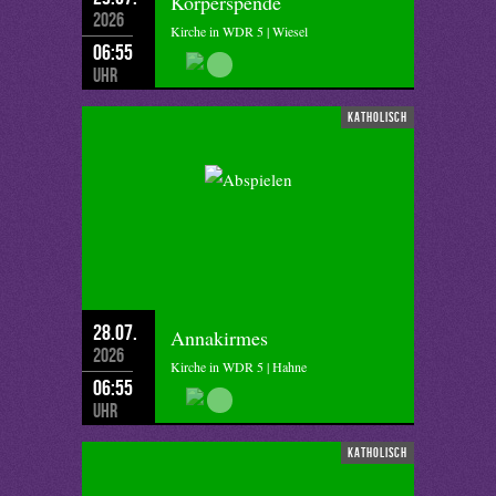
Körperspende
2026
Kirche in WDR 5 | Wiesel
06:55
Uhr
katholisch
28.07.
Annakirmes
2026
Kirche in WDR 5 | Hahne
06:55
Uhr
katholisch