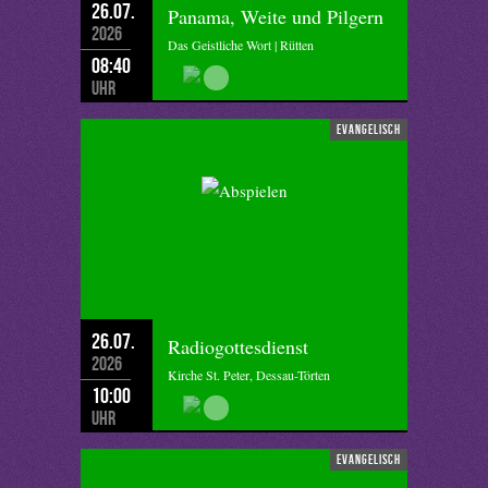
26.07.
Panama, Weite und Pilgern
2026
Das Geistliche Wort | Rütten
08:40
Uhr
evangelisch
26.07.
Radiogottesdienst
2026
Kirche St. Peter, Dessau-Törten
10:00
Uhr
evangelisch