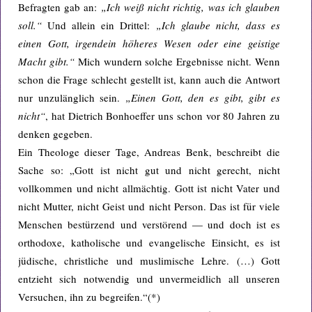
Befragten gab an:
„Ich weiß nicht richtig, was ich glauben
soll.
“
Und allein ein Drittel:
„Ich glaube nicht, dass es
einen Gott, irgendein h
ö
heres Wesen oder eine geistige
Macht gibt.
“
Mich wundern solche Ergebnisse nicht. Wenn
schon die Frage schlecht gestellt ist, kann auch die Antwort
nur unzulänglich sein.
„Einen Gott, den es gibt, gibt es
nicht“
, hat Dietrich Bonhoeffer uns schon vor 80 Jahren zu
denken gegeben.
Ein Theologe dieser Tage, Andreas Benk, beschreibt die
Sache so: „Gott ist nicht gut und nicht gerecht, nicht
vollkommen und nicht allmächtig. Gott ist nicht Vater und
nicht Mutter, nicht Geist und nicht Person. Das ist für viele
Menschen bestürzend und verstörend — und doch ist es
orthodoxe, katholische und evangelische Einsicht, es ist
jüdische, christliche und muslimische Lehre. (…) Gott
entzieht sich notwendig und unvermeidlich all unseren
Versuchen, ihn zu begreifen.“(*)