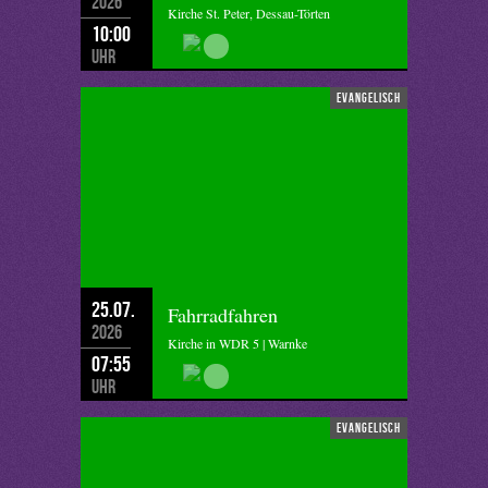
2026
Kirche St. Peter, Dessau-Törten
10:00
Uhr
evangelisch
25.07.
Fahrradfahren
2026
Kirche in WDR 5 | Warnke
07:55
Uhr
evangelisch