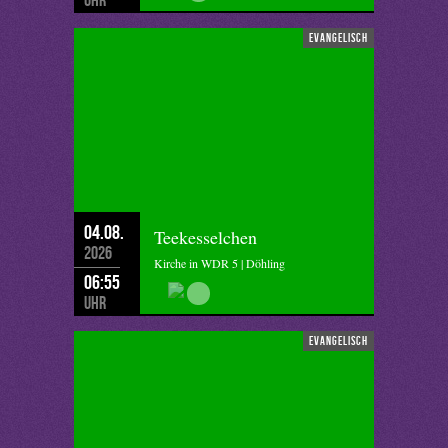
evangelisch
04.08.
Teekesselchen
2026
Kirche in WDR 5 | Döhling
06:55
Uhr
evangelisch