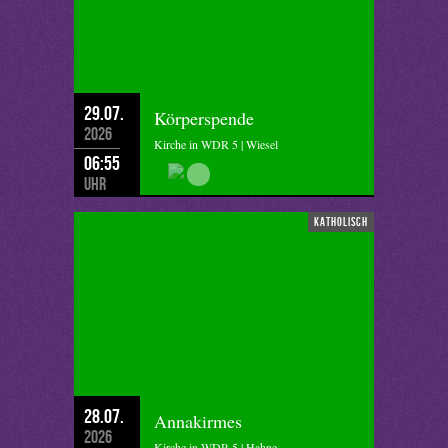
29.07.
Körperspende
2026
Kirche in WDR 5 | Wiesel
06:55
Uhr
katholisch
28.07.
Annakirmes
2026
Kirche in WDR 5 | Hahne