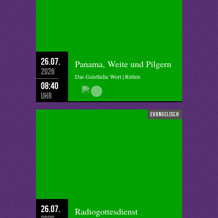
26.07.
Panama, Weite und Pilgern
2026
Das Geistliche Wort | Rütten
08:40
Uhr
evangelisch
26.07.
Radiogottesdienst