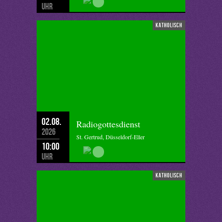
Uhr
katholisch
02.08.
Radiogottesdienst
2026
St. Gertrud, Düsseldorf-Eller
10:00
Uhr
katholisch