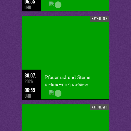
06:55
Uhr
katholisch
30.07.
Pfauenrad und Steine
2026
Kirche in WDR 5 | Klashörster
06:55
Uhr
katholisch