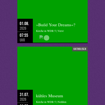
01.08.
»Build Your Dreams«?
2026
Kirche in WDR 5 | Verst
07:55
Uhr
katholisch
31.07.
kühles Museum
2026
Kirche in WDR 5 | Nelißen