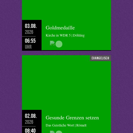
03.08.
Goldmedaille
2026
Kirche in WDR 5 | Döhling
06:55
Uhr
evangelisch
02.08.
Gesunde Grenzen setzen
2026
Das Geistliche Wort | Römelt
08:40