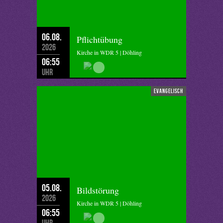
06.08.
Pflichtübung
2026
Kirche in WDR 5 | Döhling
06:55
Uhr
evangelisch
05.08.
Bildstörung
2026
Kirche in WDR 5 | Döhling
06:55
Uhr