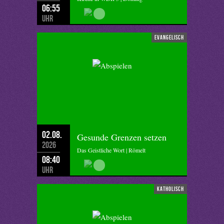
06:55
Uhr
evangelisch
02.08.
Gesunde Grenzen setzen
2026
Das Geistliche Wort | Römelt
08:40
Uhr
katholisch