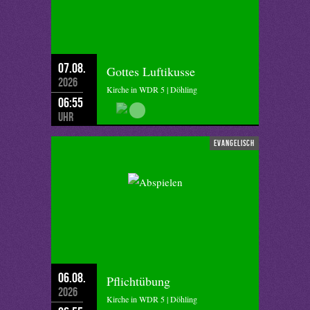
07.08.
Gottes Luftikusse
2026
Kirche in WDR 5 | Döhling
06:55
Uhr
evangelisch
06.08.
Pflichtübung
2026
Kirche in WDR 5 | Döhling