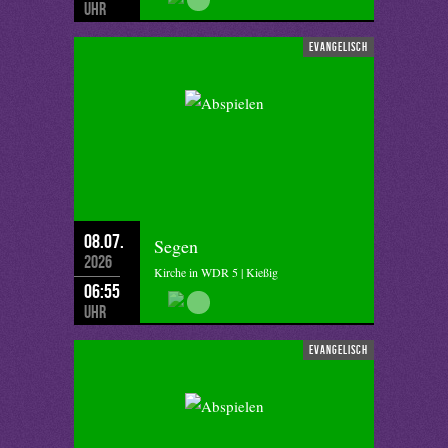
Uhr
evangelisch
08.07.
Segen
2026
Kirche in WDR 5 | Kießig
06:55
Uhr
evangelisch