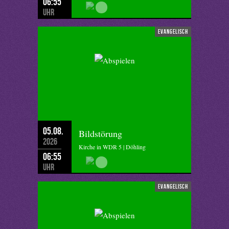
06:55
Uhr
evangelisch
05.08.
Bildstörung
2026
Kirche in WDR 5 | Döhling
06:55
Uhr
evangelisch