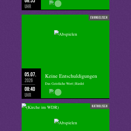
06:55
Uhr
evangelisch
05.07.
Keine Entschuldigungen
2026
Das Geistliche Wort | Riedel
08:40
Uhr
katholisch