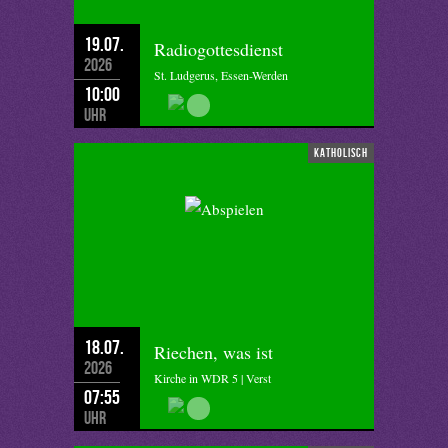
19.07.
Radiogottesdienst
2026
St. Ludgerus, Essen-Werden
10:00
Uhr
katholisch
18.07.
Riechen, was ist
2026
Kirche in WDR 5 | Verst
07:55
Uhr