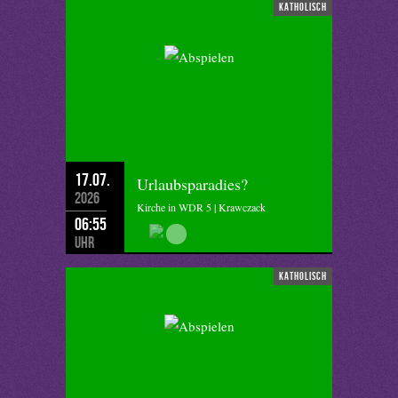
katholisch
17.07.
Urlaubsparadies?
2026
Kirche in WDR 5 | Krawczack
06:55
Uhr
katholisch