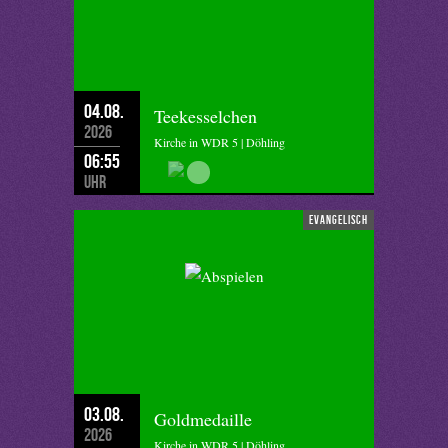
04.08.
Teekesselchen
2026
Kirche in WDR 5 | Döhling
06:55
Uhr
evangelisch
03.08.
Goldmedaille
2026
Kirche in WDR 5 | Döhling