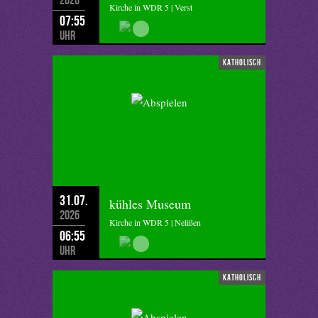
Kirche in WDR 5 | Verst
07:55
Uhr
katholisch
31.07.
kühles Museum
2026
Kirche in WDR 5 | Nelißen
06:55
Uhr
katholisch