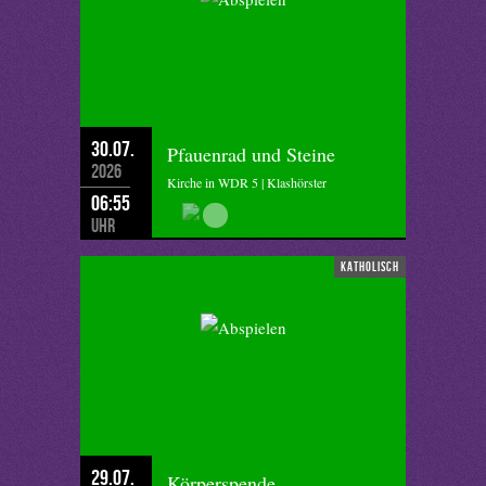
30.07.
Pfauenrad und Steine
2026
Kirche in WDR 5 | Klashörster
06:55
Uhr
katholisch
29.07.
Körperspende