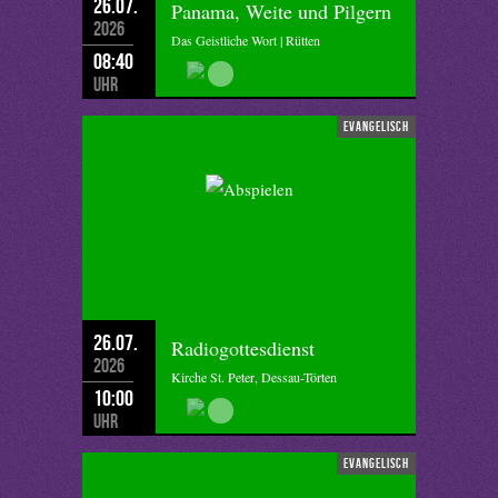
26.07.
Panama, Weite und Pilgern
2026
Das Geistliche Wort | Rütten
08:40
Uhr
evangelisch
26.07.
Radiogottesdienst
2026
Kirche St. Peter, Dessau-Törten
10:00
Uhr
evangelisch