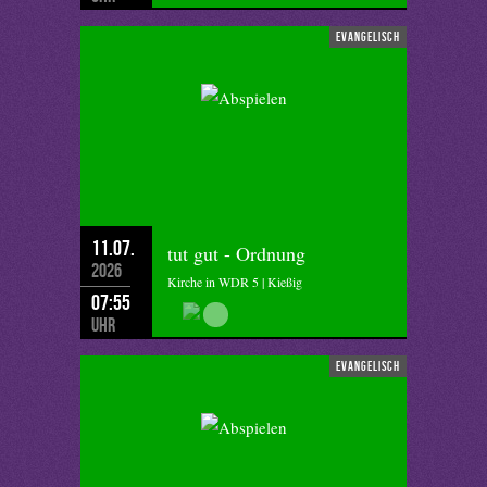
evangelisch
11.07.
tut gut - Ordnung
2026
Kirche in WDR 5 | Kießig
07:55
Uhr
evangelisch