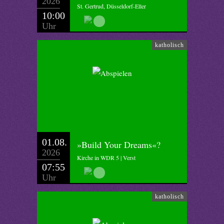
2026
St. Gertrud, Düsseldorf-Eller
10:00
Uhr
katholisch
01.08.
»Build Your Dreams«?
2026
Kirche in WDR 5 | Verst
07:55
Uhr
katholisch