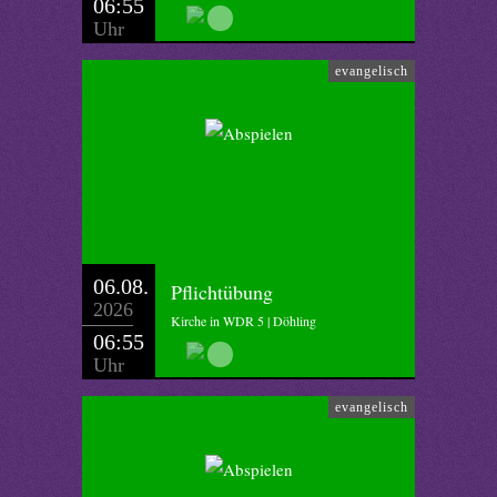
06:55
Uhr
evangelisch
06.08.
Pflichtübung
2026
Kirche in WDR 5 | Döhling
06:55
Uhr
evangelisch