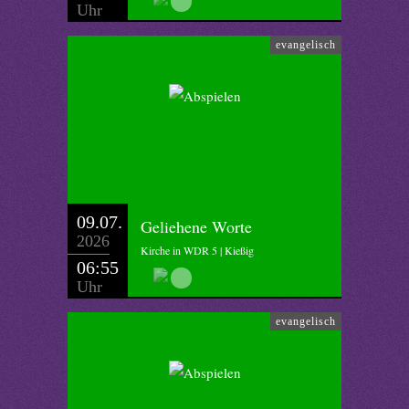
Uhr
evangelisch
09.07.
Geliehene Worte
2026
Kirche in WDR 5 | Kießig
06:55
Uhr
evangelisch