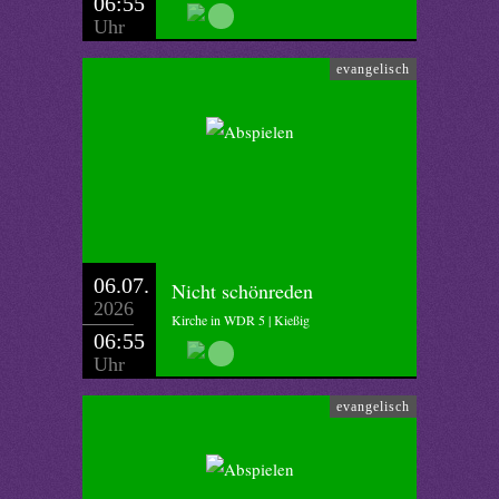
06:55
Uhr
evangelisch
06.07.
Nicht schönreden
2026
Kirche in WDR 5 | Kießig
06:55
Uhr
evangelisch