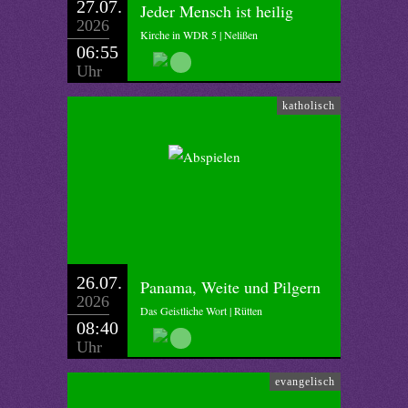
27.07.
Jeder Mensch ist heilig
2026
Kirche in WDR 5 | Nelißen
06:55
Uhr
katholisch
26.07.
Panama, Weite und Pilgern
2026
Das Geistliche Wort | Rütten
08:40
Uhr
evangelisch