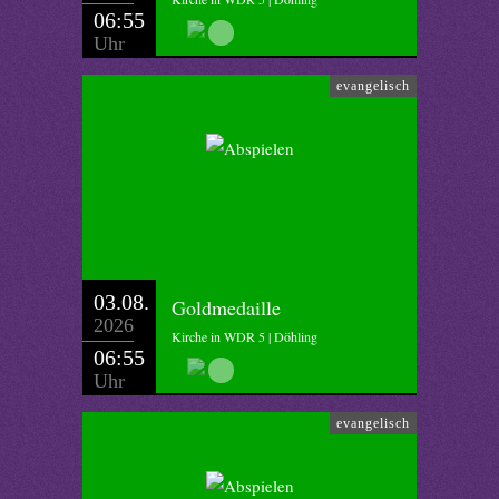
06:55
Uhr
evangelisch
03.08.
Goldmedaille
2026
Kirche in WDR 5 | Döhling
06:55
Uhr
evangelisch