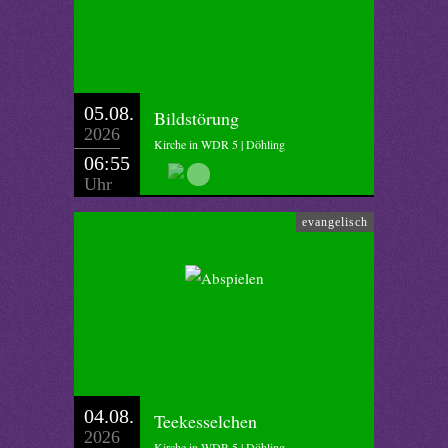
05.08.
Bildstörung
2026
Kirche in WDR 5 | Döhling
06:55
Uhr
evangelisch
04.08.
Teekesselchen
2026
Kirche in WDR 5 | Döhling