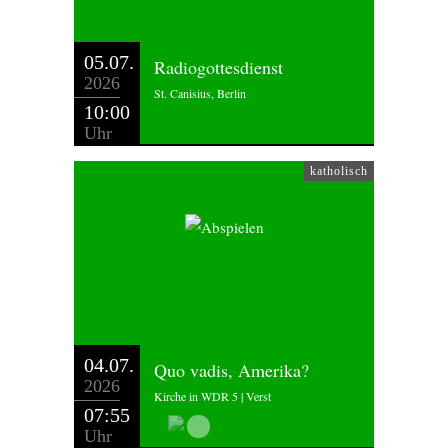
05.07.
Radiogottesdienst
2026
St. Canisius, Berlin
10:00
Uhr
katholisch
04.07.
Quo vadis, Amerika?
2026
Kirche in WDR 5 | Verst
07:55
Uhr