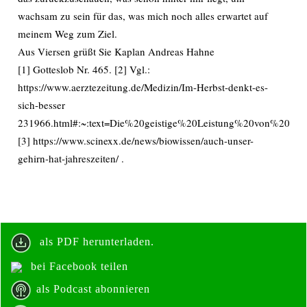
wachsam zu sein für das, was mich noch alles erwartet auf
meinem Weg zum Ziel.
Aus Viersen grüßt Sie Kaplan Andreas Hahne
[1] Gotteslob Nr. 465. [2] Vgl.:
https://www.aerztezeitung.de/Medizin/Im-Herbst-denkt-es-
sich-besser
231966.html#:~:text=Die%20geistige%20Leistung%20von%2
[3] https://www.scinexx.de/news/biowissen/auch-unser-
gehirn-hat-jahreszeiten/ .
als PDF herunterladen.
bei Facebook teilen
als Podcast abonnieren