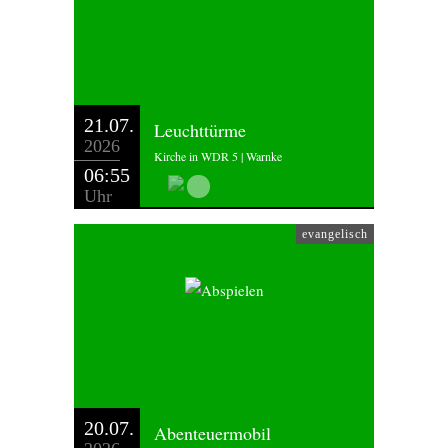
21.07.
Leuchttürme
2026
Kirche in WDR 5 | Warnke
06:55
Uhr
evangelisch
20.07.
Abenteuermobil