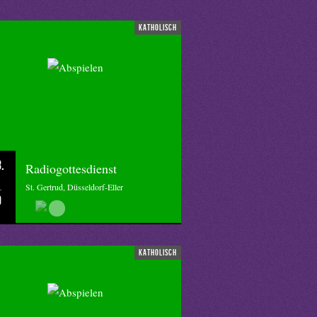
katholisch
.
Radiogottesdienst
St. Gertrud, Düsseldorf-Eller
0
katholisch