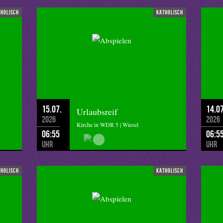
tholisch
katholisch
15.07.
14.07
Urlaubsreif
2026
2026
Kirche in WDR 5 | Wiesel
06:55
06:5
Uhr
Uhr
tholisch
katholisch