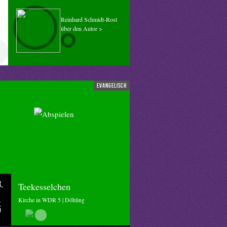
Reinhard Schmidt-Rost
über den Autor >
evangelisch
.
Teekesselchen
Kirche in WDR 5 | Döhling
5