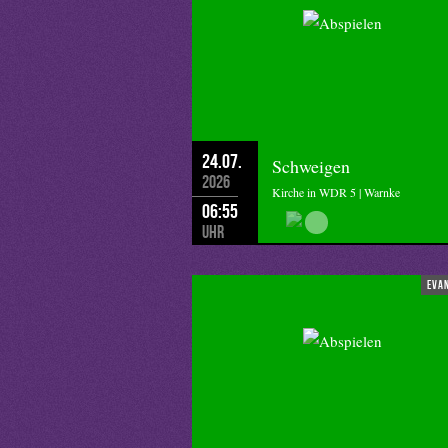
24.07.
Schweigen
2026
Kirche in WDR 5 | Warnke
06:55
Uhr
eva