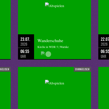
23.07.
22.07
Wanderschuhe
2026
2026
Kirche in WDR 5 | Warnke
06:55
06:5
Uhr
Uhr
ngelisch
evangelisch