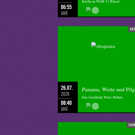
Kirche in WDR 5 | Wiesel
06:55
Uhr
ka
26.07.
Panama, Weite und Pilg
2026
Das Geistliche Wort | Rütten
08:40
Uhr
eva