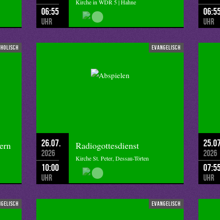
Kirche in WDR 5 | Hahne
06:55
06:5
Uhr
Uhr
tholisch
evangelisch
26.07.
25.07
ern
Radiogottesdienst
2026
2026
Kirche St. Peter, Dessau-Törten
10:00
07:5
Uhr
Uhr
ngelisch
evangelisch