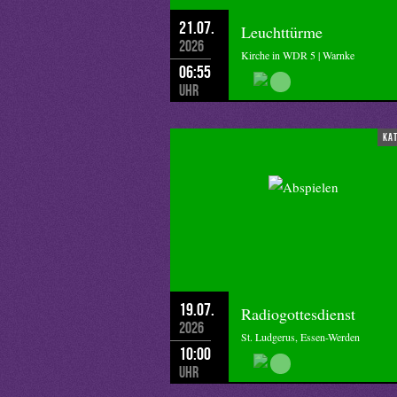
21.07.
Leuchttürme
2026
Kirche in WDR 5 | Warnke
06:55
Uhr
ka
19.07.
Radiogottesdienst
2026
St. Ludgerus, Essen-Werden
10:00
Uhr