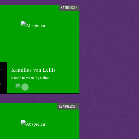
katholisch
.
Kamillus von Lellis
Kirche in WDR 5 | Hahne
5
evangelisch