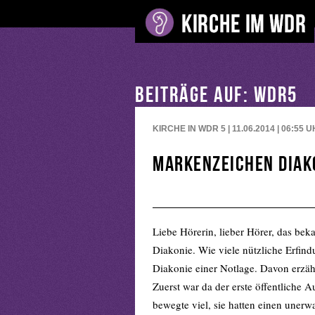
BEITRÄGE AUF: WDR5
KIRCHE IN WDR 5 | 11.06.2014 | 06:55
U
Markenzeichen Diak
Liebe Hörerin, lieber Hörer, das beka
Diakonie. Wie viele nützliche Erfin
Diakonie einer Notlage. Davon erzähl
Zuerst war da der erste öffentliche A
bewegte viel, sie hatten einen uner