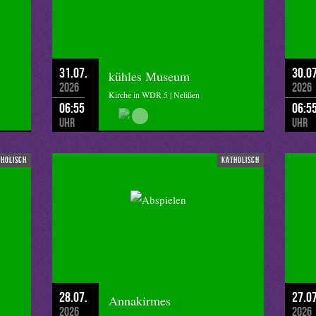
Reinhard Schmidt-Rost aus Bonn.
31.07.
30.07
kühles Museum
2026
2026
Kirche in WDR 5 | Nelißen
06:55
06:5
Uhr
Uhr
tholisch
katholisch
28.07.
27.07
Annakirmes
2026
2026