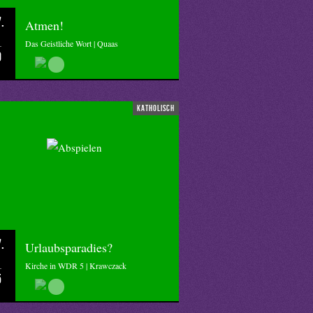
.
Atmen!
Das Geistliche Wort | Quaas
0
katholisch
.
Urlaubsparadies?
Kirche in WDR 5 | Krawczack
5