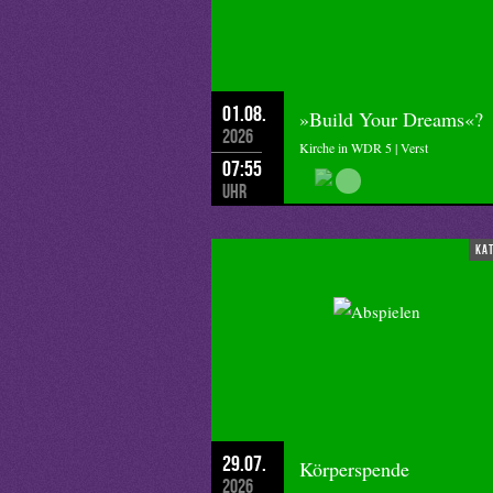
und ihren Dienst achten, meint Ihr 
01.08.
»Build Your Dreams«?
2026
Kirche in WDR 5 | Verst
07:55
Uhr
ka
29.07.
Körperspende
2026