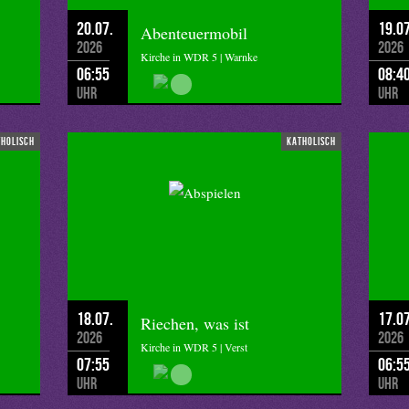
20.07.
19.07
Abenteuermobil
2026
2026
Kirche in WDR 5 | Warnke
06:55
08:4
Uhr
Uhr
tholisch
katholisch
18.07.
17.07
Riechen, was ist
2026
2026
Kirche in WDR 5 | Verst
07:55
06:5
Uhr
Uhr