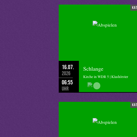
ka
16.07.
Schlange
2026
Kirche in WDR 5 | Klashörster
06:55
Uhr
ka