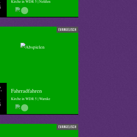
Kirche in WDR 5 | Nelißen
5
evangelisch
.
Fahrradfahren
Kirche in WDR 5 | Warnke
5
evangelisch