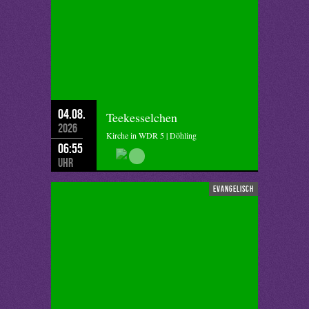
04.08.
Teekesselchen
2026
Kirche in WDR 5 | Döhling
06:55
Uhr
evangelisch