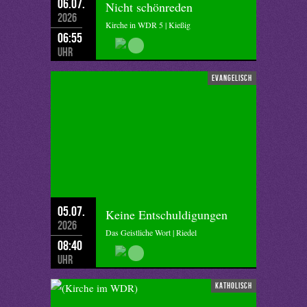
06.07.
Nicht schönreden
2026
Kirche in WDR 5 | Kießig
06:55
Uhr
evangelisch
05.07.
Keine Entschuldigungen
2026
Das Geistliche Wort | Riedel
08:40
Uhr
katholisch