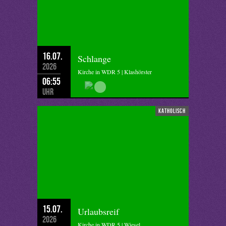
16.07.
Schlange
2026
Kirche in WDR 5 | Klashörster
06:55
Uhr
katholisch
15.07.
Urlaubsreif
2026
Kirche in WDR 5 | Wiesel