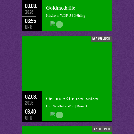
03.08.
Goldmedaille
2026
Kirche in WDR 5 | Döhling
06:55
Uhr
evangelisch
02.08.
Gesunde Grenzen setzen
2026
Das Geistliche Wort | Römelt
08:40
Uhr
katholisch