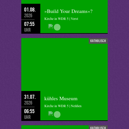
01.08.
»Build Your Dreams«?
2026
Kirche in WDR 5 | Verst
07:55
Uhr
katholisch
31.07.
kühles Museum
2026
Kirche in WDR 5 | Nelißen
06:55
Uhr
katholisch