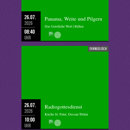
26.07.
Panama, Weite und Pilgern
2026
Das Geistliche Wort | Rütten
08:40
Uhr
evangelisch
26.07.
Radiogottesdienst
2026
Kirche St. Peter, Dessau-Törten
10:00
Uhr