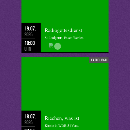
19.07.
Radiogottesdienst
2026
St. Ludgerus, Essen-Werden
10:00
Uhr
katholisch
18.07.
Riechen, was ist
2026
Kirche in WDR 5 | Verst