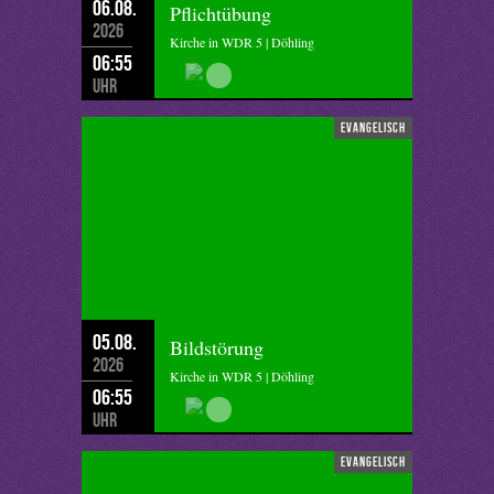
06.08.
Pflichtübung
2026
Kirche in WDR 5 | Döhling
06:55
Uhr
evangelisch
05.08.
Bildstörung
2026
Kirche in WDR 5 | Döhling
06:55
Uhr
evangelisch