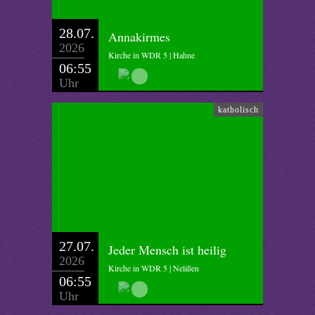
28.07.
Annakirmes
2026
Kirche in WDR 5 | Hahne
06:55
Uhr
katholisch
27.07.
Jeder Mensch ist heilig
2026
Kirche in WDR 5 | Nelißen
06:55
Uhr