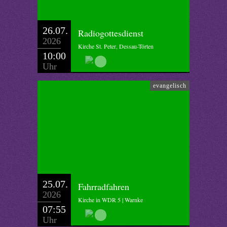
26.07.
Radiogottesdienst
2026
Kirche St. Peter, Dessau-Törten
10:00
Uhr
evangelisch
25.07.
Fahrradfahren
2026
Kirche in WDR 5 | Warnke
07:55
Uhr