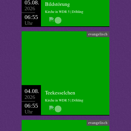
05.08.
Bildstörung
2026
Kirche in WDR 5 | Döhling
06:55
Uhr
evangelisch
04.08.
Teekesselchen
2026
Kirche in WDR 5 | Döhling
06:55
Uhr
evangelisch