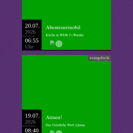
20.07.
Abenteuermobil
2026
Kirche in WDR 5 | Warnke
06:55
Uhr
evangelisch
19.07.
Atmen!
2026
Das Geistliche Wort | Quaas
08:40