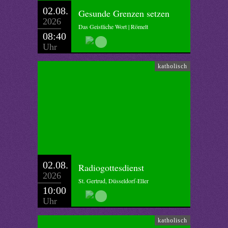
02.08.
Gesunde Grenzen setzen
2026
Das Geistliche Wort | Römelt
08:40
Uhr
katholisch
02.08.
Radiogottesdienst
2026
St. Gertrud, Düsseldorf-Eller
10:00
Uhr
katholisch