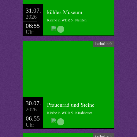
31.07.
kühles Museum
2026
Kirche in WDR 5 | Nelißen
06:55
Uhr
katholisch
30.07.
Pfauenrad und Steine
2026
Kirche in WDR 5 | Klashörster
06:55
Uhr
katholisch