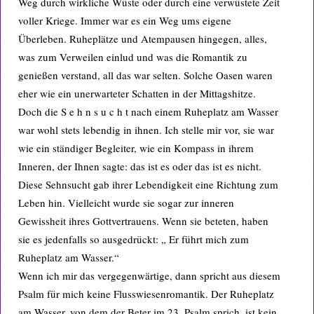
Weg durch wirkliche Wüste oder durch eine verwüstete Zeit
voller Kriege. Immer war es ein Weg ums eigene
Überleben. Ruheplätze und Atempausen hingegen, alles,
was zum Verweilen einlud und was die Romantik zu
genießen verstand, all das war selten. Solche Oasen waren
eher wie ein unerwarteter Schatten in der Mittagshitze.
Doch die S e h n s u c h t nach einem Ruheplatz am Wasser
war wohl stets lebendig in ihnen. Ich stelle mir vor, sie war
wie ein ständiger Begleiter, wie ein Kompass in ihrem
Inneren, der Ihnen sagte: das ist es oder das ist es nicht.
Diese Sehnsucht gab ihrer Lebendigkeit eine Richtung zum
Leben hin. Vielleicht wurde sie sogar zur inneren
Gewissheit ihres Gottvertrauens. Wenn sie beteten, haben
sie es jedenfalls so ausgedrückt: „ Er führt mich zum
Ruheplatz am Wasser.“
Wenn ich mir das vergegenwärtige, dann spricht aus diesem
Psalm für mich keine Flusswiesenromantik. Der Ruheplatz
am Wasser, von dem der Beter im 23. Psalm sprich, ist kein