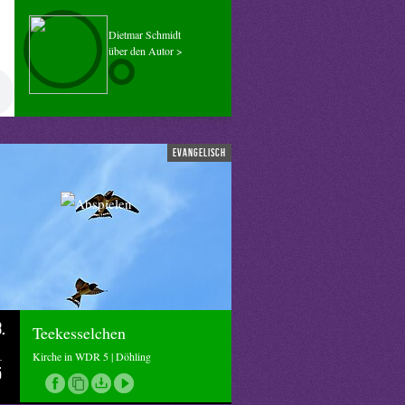
Dietmar Schmidt
über den Autor >
evangelisch
.
Teekesselchen
Kirche in WDR 5 | Döhling
5