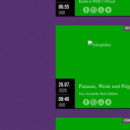
Kirche in WDR 5 | Wiesel
06:55
Uhr
ka
26.07.
Panama, Weite und Pilg
2026
Das Geistliche Wort | Rütten
08:40
Uhr
eva