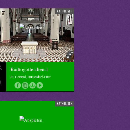
katholisch
.
Radiogottesdienst
St. Gertrud, Düsseldorf-Eller
0
katholisch