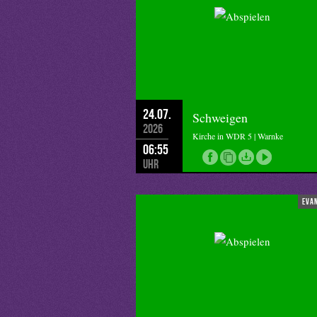
24.07.
Schweigen
2026
Kirche in WDR 5 | Warnke
06:55
Uhr
eva