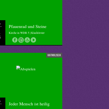
.
Pfauenrad und Steine
Kirche in WDR 5 | Klashörster
5
katholisch
.
Jeder Mensch ist heilig