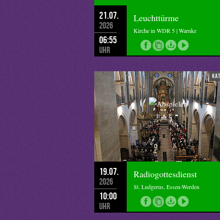
21.07.
Leuchttürme
2026
Kirche in WDR 5 | Warnke
06:55
Uhr
ka
19.07.
Radiogottesdienst
2026
St. Ludgerus, Essen-Werden
10:00
Uhr