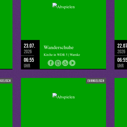
23.07.
22.07
Wanderschuhe
2026
2026
Kirche in WDR 5 | Warnke
06:55
06:5
Uhr
Uhr
ngelisch
evangelisch