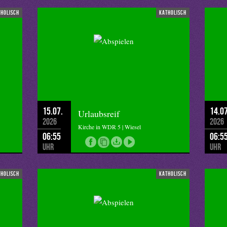
tholisch
katholisch
15.07.
14.07
Urlaubsreif
2026
2026
Kirche in WDR 5 | Wiesel
06:55
06:5
Uhr
Uhr
tholisch
katholisch