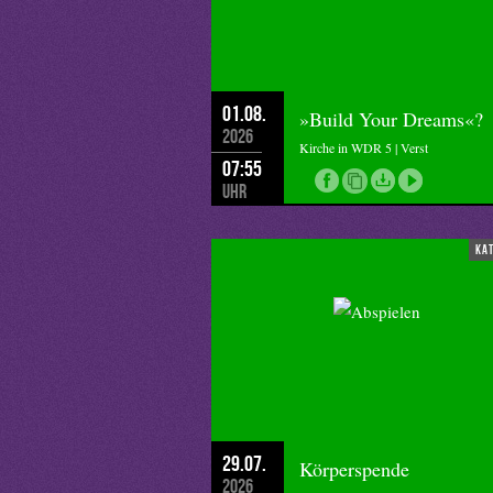
Ob ich mich auch dann noch gehalt
unter den Füssen weggeht und der A
Diese Jesus-Geschichte lässt mich ah
01.08.
Gott sei Dank.
»Build Your Dreams«?
2026
Copyright Vorschaubild: Petrus Ga
Kirche in WDR 5 | Verst
07:55
Uhr
ka
29.07.
Körperspende
2026