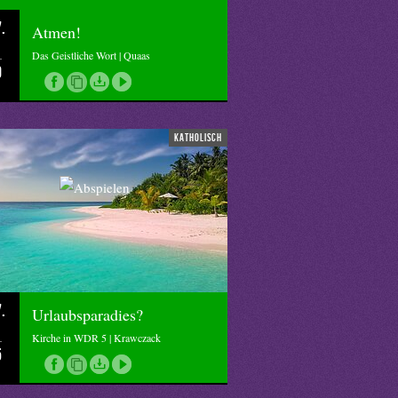
.
Atmen!
Das Geistliche Wort | Quaas
0
katholisch
.
Urlaubsparadies?
Kirche in WDR 5 | Krawczack
5