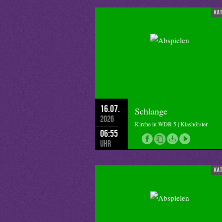
ka
16.07.
Schlange
2026
Kirche in WDR 5 | Klashörster
06:55
Uhr
ka