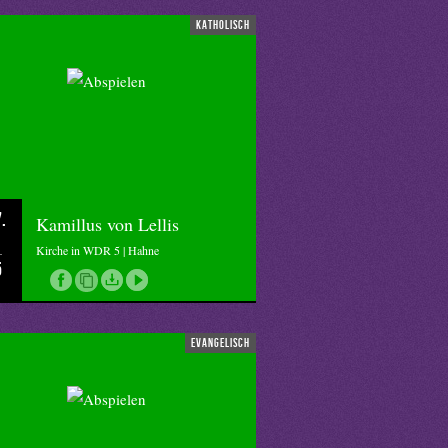
katholisch
.
Kamillus von Lellis
Kirche in WDR 5 | Hahne
5
evangelisch