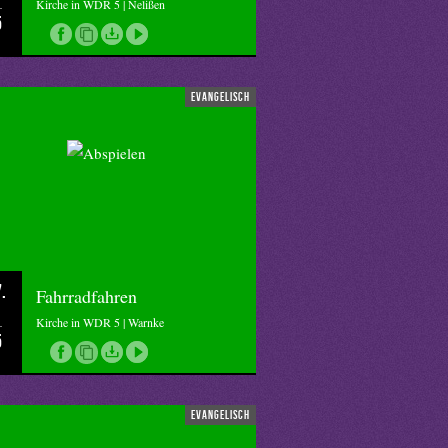
Kirche in WDR 5 | Nelißen
5
evangelisch
.
Fahrradfahren
Kirche in WDR 5 | Warnke
5
evangelisch