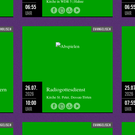
Kirche in WDR 5 | Hahne
06:55
06:5
Uhr
Uhr
tholisch
evangelisch
26.07.
25.07
ern
Radiogottesdienst
2026
2026
Kirche St. Peter, Dessau-Törten
10:00
07:5
Uhr
Uhr
ngelisch
evangelisch