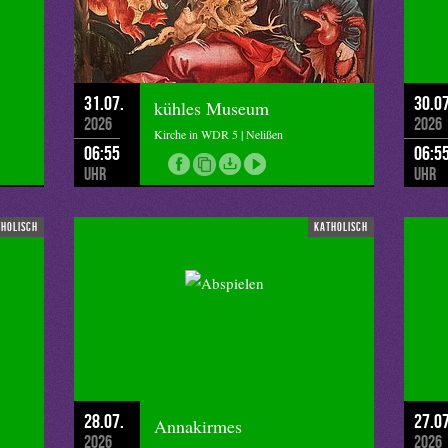
en weiß, wenn mein Glaube schwach wird, wenn mir der Boden
bgrund darunter mir Angst macht?
nen: Glaube ist hand-greiflich.
31.07.
30.07
kühles Museum
2026
2026
briel Scena biblica CCBy 2.0 flickr
Kirche in WDR 5 | Nelißen
06:55
06:5
Uhr
Uhr
tholisch
katholisch
28.07.
27.07
Annakirmes
2026
2026