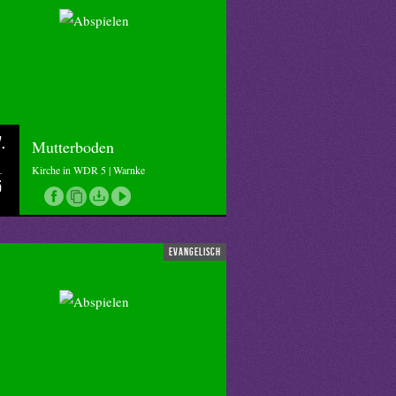
.
Mutterboden
Kirche in WDR 5 | Warnke
5
evangelisch