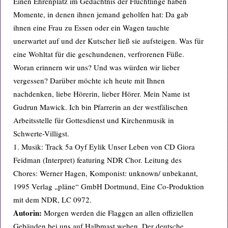
Einen Ehrenplatz im Gedächtnis der Flüchtlinge haben
Momente, in denen ihnen jemand geholfen hat: Da gab
ihnen eine Frau zu Essen oder ein Wagen tauchte
unerwartet auf und der Kutscher ließ sie aufsteigen. Was für
eine Wohltat für die geschundenen, verfrorenen Füße.
Woran erinnern wir uns? Und was würden wir lieber
vergessen? Darüber möchte ich heute mit Ihnen
nachdenken, liebe Hörerin, lieber Hörer. Mein Name ist
Gudrun Mawick. Ich bin Pfarrerin an der westfälischen
Arbeitsstelle für Gottesdienst und Kirchenmusik in
Schwerte-Villigst.
1. Musik: Track 5a Oyf Eylik Unser Leben von CD Giora
Feidman (Interpret) featuring NDR Chor. Leitung des
Chores: Werner Hagen, Komponist: unknown/ unbekannt,
1995 Verlag „pläne“ GmbH Dortmund, Eine Co-Produktion
mit dem NDR, LC 0972.
Autorin:
Morgen werden die Flaggen an allen offiziellen
Gebäuden bei uns auf Halbmast wehen. Der deutsche