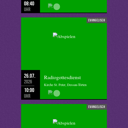
08:40
Uhr
evangelisch
26.07.
Radiogottesdienst
2026
Kirche St. Peter, Dessau-Törten
10:00
Uhr
evangelisch