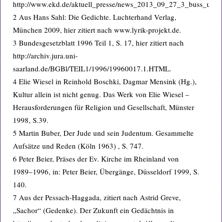
http://www.ekd.de/aktuell_presse/news_2013_09_27_3_buss_und_
2 Aus Hans Sahl: Die Gedichte. Luchterhand Verlag,
München 2009, hier zitiert nach www.lyrik-projekt.de.
3 Bundesgesetzblatt 1996 Teil 1, S. 17, hier zitiert nach
http://archiv.jura.uni-
saarland.de/BGBl/TEIL1/1996/19960017.1.HTML.
4 Elie Wiesel in Reinhold Boschki, Dagmar Mensink (Hg.),
Kultur allein ist nicht genug. Das Werk von Elie Wiesel –
Herausforderungen für Religion und Gesellschaft, Münster
1998, S.39.
5 Martin Buber, Der Jude und sein Judentum. Gesammelte
Aufsätze und Reden (Köln 1963) , S. 747.
6 Peter Beier, Präses der Ev. Kirche im Rheinland von
1989–1996, in: Peter Beier, Übergänge, Düsseldorf 1999, S.
140.
7 Aus der Pessach-Haggada, zitiert nach Astrid Greve,
„Sachor“ (Gedenke). Der Zukunft ein Gedächtnis in