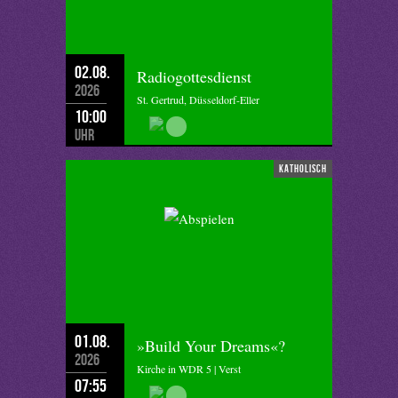
02.08.
Radiogottesdienst
2026
St. Gertrud, Düsseldorf-Eller
10:00
Uhr
katholisch
01.08.
»Build Your Dreams«?
2026
Kirche in WDR 5 | Verst
07:55