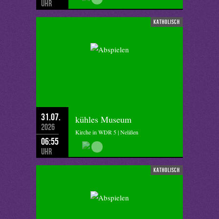
Uhr
katholisch
31.07.
kühles Museum
2026
Kirche in WDR 5 | Nelißen
06:55
Uhr
katholisch