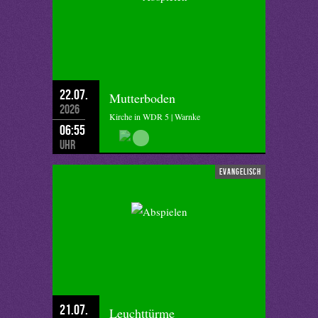
22.07.
Mutterboden
2026
Kirche in WDR 5 | Warnke
06:55
Uhr
evangelisch
21.07.
Leuchttürme