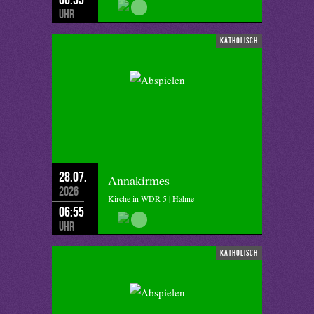
Uhr
katholisch
28.07.
Annakirmes
2026
Kirche in WDR 5 | Hahne
06:55
Uhr
katholisch