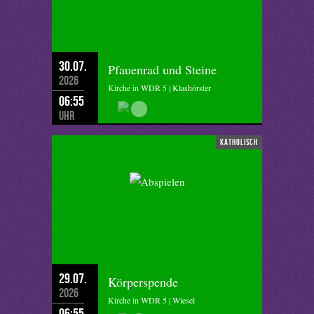
30.07.
Pfauenrad und Steine
2026
Kirche in WDR 5 | Klashörster
06:55
Uhr
katholisch
29.07.
Körperspende
2026
Kirche in WDR 5 | Wiesel
06:55