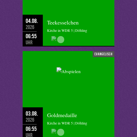
04.08.
Teekesselchen
2026
Kirche in WDR 5 | Döhling
06:55
Uhr
evangelisch
03.08.
Goldmedaille
2026
Kirche in WDR 5 | Döhling
06:55
Uhr