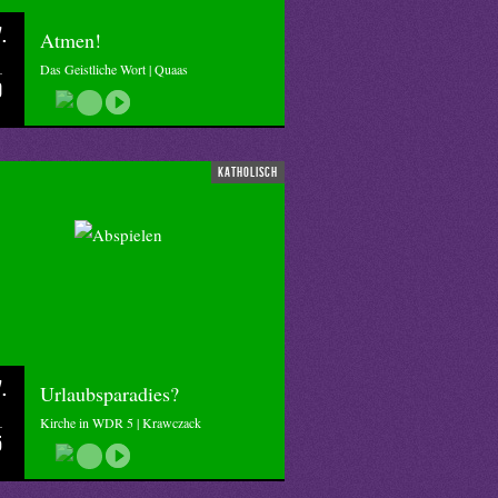
.
Atmen!
Das Geistliche Wort | Quaas
0
katholisch
.
Urlaubsparadies?
Kirche in WDR 5 | Krawczack
5