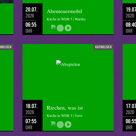
20.07.
19.07
Abenteuermobil
2026
2026
Kirche in WDR 5 | Warnke
06:55
08:4
Uhr
Uhr
tholisch
katholisch
18.07.
17.07
Riechen, was ist
2026
2026
Kirche in WDR 5 | Verst
07:55
06:5
Uhr
Uhr