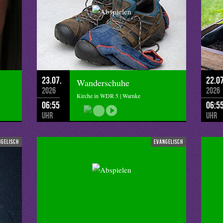
23.07.
22.07
Wanderschuhe
2026
2026
Kirche in WDR 5 | Warnke
06:55
06:5
Uhr
Uhr
ngelisch
evangelisch