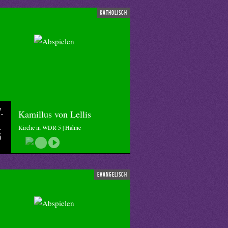
katholisch
.
Kamillus von Lellis
Kirche in WDR 5 | Hahne
5
evangelisch