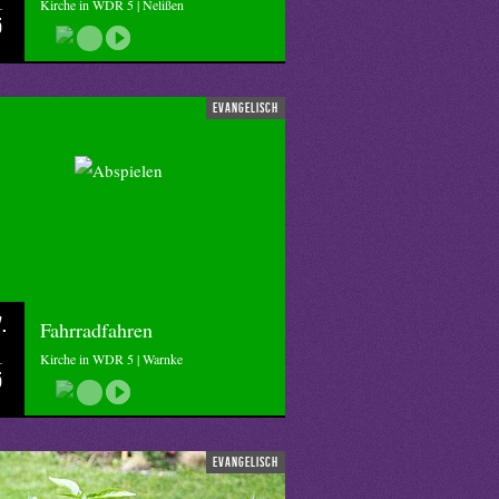
Kirche in WDR 5 | Nelißen
5
evangelisch
.
Fahrradfahren
Kirche in WDR 5 | Warnke
5
evangelisch