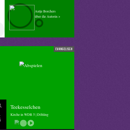
Antje Borchers
über die Autorin >
evangelisch
.
Teekesselchen
Kirche in WDR 5 | Döhling
5