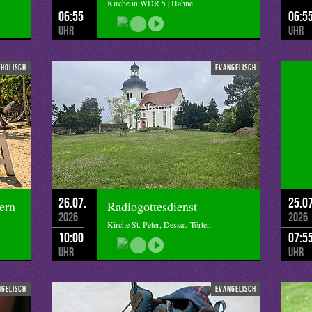
Kirche in WDR 5 | Hahne
06:55
06:5
Uhr
Uhr
tholisch
evangelisch
26.07.
25.07
ern
Radiogottesdienst
2026
2026
Kirche St. Peter, Dessau-Törten
10:00
07:5
Uhr
Uhr
ngelisch
evangelisch