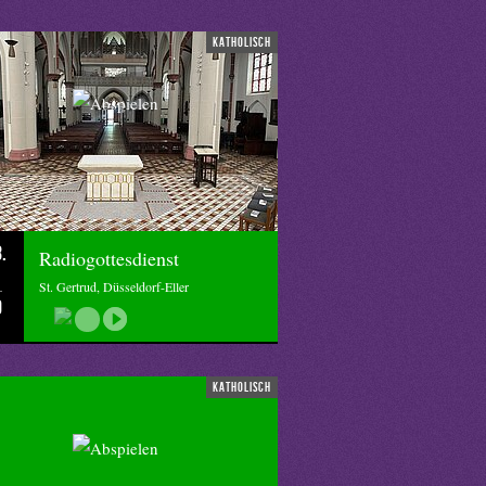
katholisch
.
Radiogottesdienst
St. Gertrud, Düsseldorf-Eller
0
katholisch