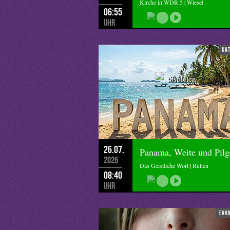
Kirche in WDR 5 | Wiesel
06:55
Uhr
ka
26.07.
Panama, Weite und Pilg
2026
Das Geistliche Wort | Rütten
08:40
Uhr
eva