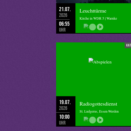
21.07.
Leuchttürme
2026
Kirche in WDR 5 | Warnke
06:55
Uhr
ka
19.07.
Radiogottesdienst
2026
St. Ludgerus, Essen-Werden
10:00
Uhr