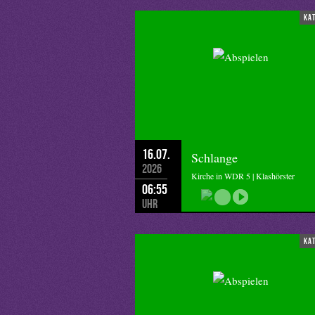
ka
16.07.
Schlange
2026
Kirche in WDR 5 | Klashörster
06:55
Uhr
ka