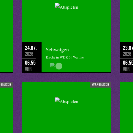
24.07.
23.07
Schweigen
2026
2026
Kirche in WDR 5 | Warnke
06:55
06:5
Uhr
Uhr
ngelisch
evangelisch