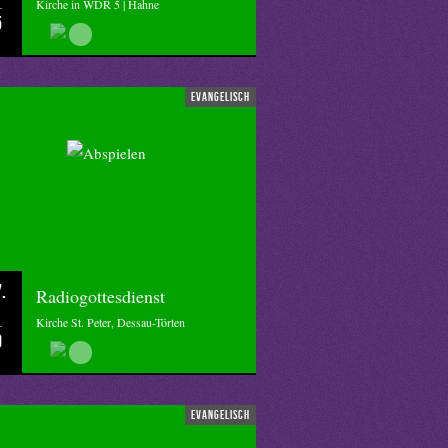
Kirche in WDR 5 | Hahne
5
evangelisch
.
Radiogottesdienst
Kirche St. Peter, Dessau-Törten
0
evangelisch