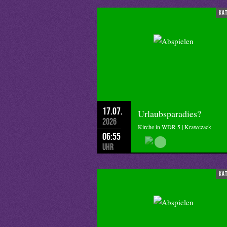
ka
17.07.
Urlaubsparadies?
2026
Kirche in WDR 5 | Krawczack
06:55
Uhr
ka