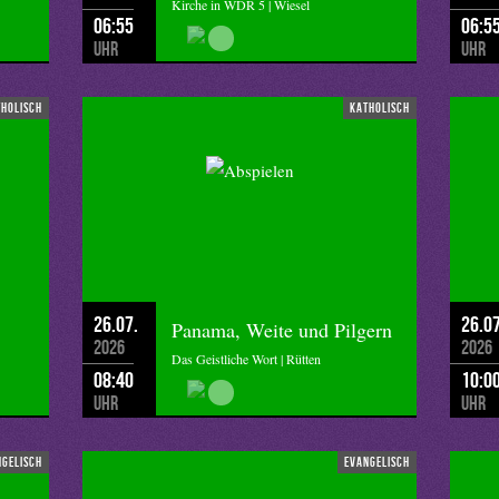
Kirche in WDR 5 | Wiesel
06:55
06:5
Uhr
Uhr
tholisch
katholisch
26.07.
26.07
Panama, Weite und Pilgern
2026
2026
Das Geistliche Wort | Rütten
08:40
10:0
Uhr
Uhr
ngelisch
evangelisch