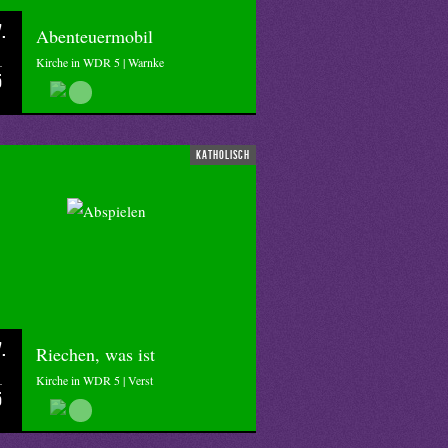
.
Abenteuermobil
Kirche in WDR 5 | Warnke
5
katholisch
.
Riechen, was ist
Kirche in WDR 5 | Verst
5