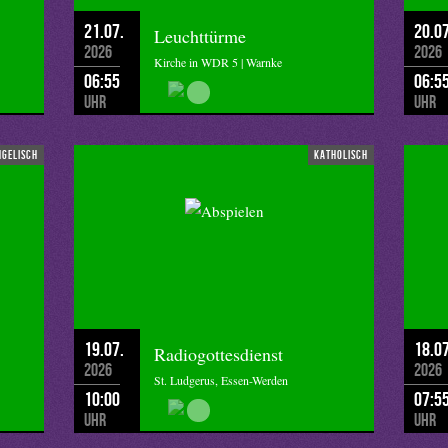
21.07.
20.07
Leuchttürme
2026
2026
Kirche in WDR 5 | Warnke
06:55
06:5
Uhr
Uhr
ngelisch
katholisch
19.07.
18.07
Radiogottesdienst
2026
2026
St. Ludgerus, Essen-Werden
10:00
07:5
Uhr
Uhr