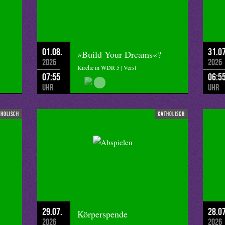
01.08.
31.07
»Build Your Dreams«?
2026
2026
Kirche in WDR 5 | Verst
07:55
06:5
Uhr
Uhr
tholisch
katholisch
29.07.
28.07
Körperspende
2026
2026