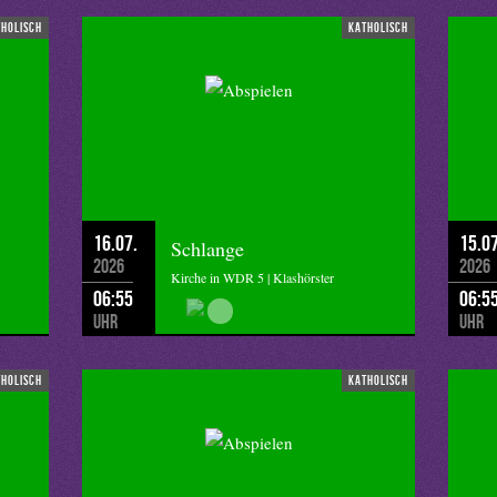
tholisch
katholisch
16.07.
15.07
Schlange
2026
2026
Kirche in WDR 5 | Klashörster
06:55
06:5
Uhr
Uhr
tholisch
katholisch