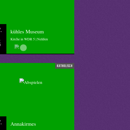
.
kühles Museum
Kirche in WDR 5 | Nelißen
5
katholisch
.
Annakirmes