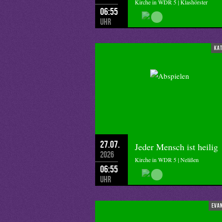
Kirche in WDR 5 | Klashörster
06:55
Uhr
ka
27.07.
Jeder Mensch ist heilig
2026
Kirche in WDR 5 | Nelißen
06:55
Uhr
eva