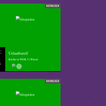
katholisch
.
Urlaubsreif
Kirche in WDR 5 | Wiesel
5
katholisch