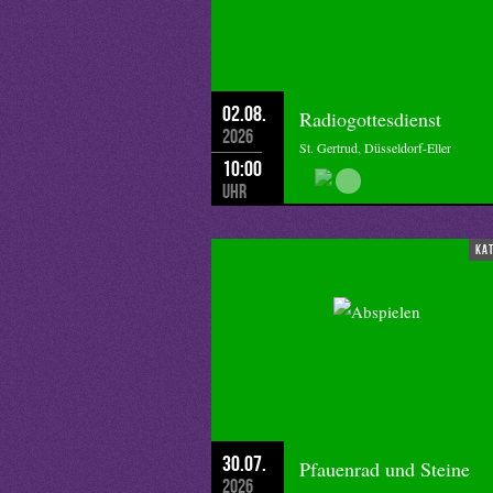
02.08.
Radiogottesdienst
2026
St. Gertrud, Düsseldorf-Eller
10:00
Uhr
ka
30.07.
Pfauenrad und Steine
2026