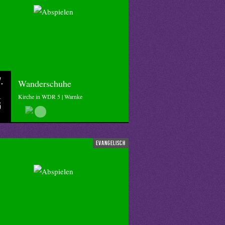
.
Wanderschuhe
Kirche in WDR 5 | Warnke
5
evangelisch