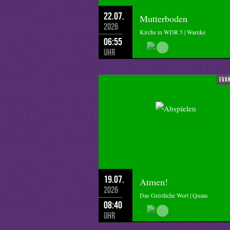
22.07.
Mutterboden
2026
Kirche in WDR 5 | Warnke
06:55
Uhr
eva
19.07.
Atmen!
2026
Das Geistliche Wort | Quaas
08:40
Uhr