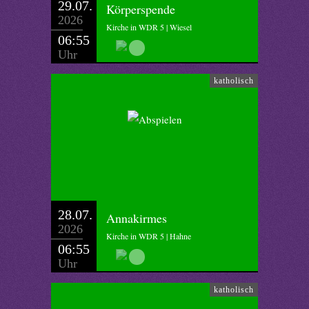
29.07.
Körperspende
2026
Kirche in WDR 5 | Wiesel
06:55
Uhr
katholisch
28.07.
Annakirmes
2026
Kirche in WDR 5 | Hahne
06:55
Uhr
katholisch