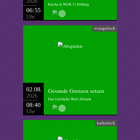
2026
Kirche in WDR 5 | Döhling
06:55
Uhr
evangelisch
02.08.
Gesunde Grenzen setzen
2026
Das Geistliche Wort | Römelt
08:40
Uhr
katholisch