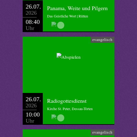
26.07.
Panama, Weite und Pilgern
2026
Das Geistliche Wort | Rütten
08:40
Uhr
evangelisch
26.07.
Radiogottesdienst
2026
Kirche St. Peter, Dessau-Törten
10:00
Uhr
evangelisch