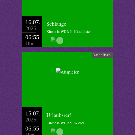
16.07.
Schlange
2026
Kirche in WDR 5 | Klashörster
06:55
Uhr
katholisch
15.07.
Urlaubsreif
2026
Kirche in WDR 5 | Wiesel
06:55
Uhr