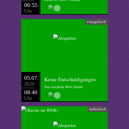
06:55
Uhr
evangelisch
05.07.
Keine Entschuldigungen
2026
Das Geistliche Wort | Riedel
08:40
Uhr
katholisch