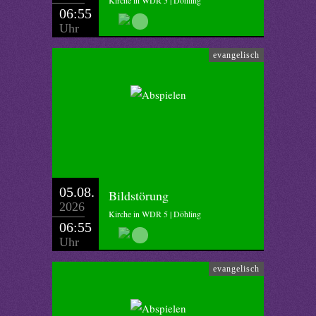
Kirche in WDR 5 | Döhling
06:55
Uhr
evangelisch
05.08.
Bildstörung
2026
Kirche in WDR 5 | Döhling
06:55
Uhr
evangelisch