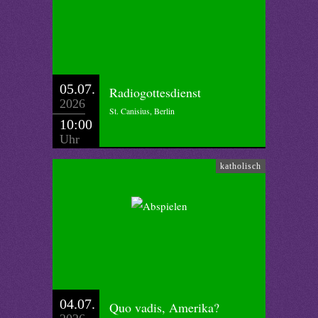
05.07.
Radiogottesdienst
2026
St. Canisius, Berlin
10:00
Uhr
katholisch
04.07.
Quo vadis, Amerika?