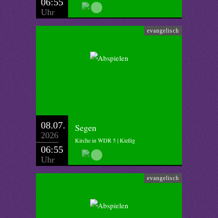
06:55
Uhr
evangelisch
08.07.
Segen
2026
Kirche in WDR 5 | Kießig
06:55
Uhr
evangelisch