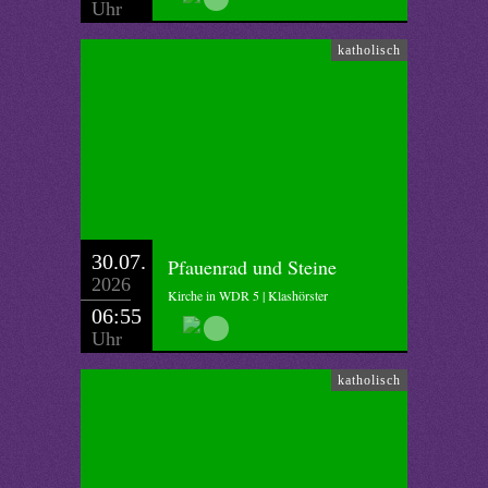
Uhr
katholisch
30.07.
Pfauenrad und Steine
2026
Kirche in WDR 5 | Klashörster
06:55
Uhr
katholisch