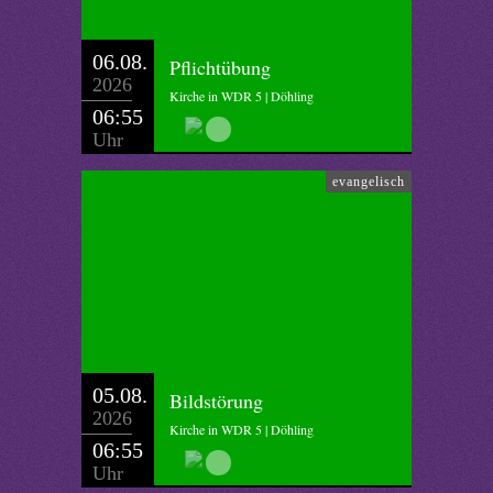
06.08.
Pflichtübung
2026
Kirche in WDR 5 | Döhling
06:55
Uhr
evangelisch
05.08.
Bildstörung
2026
Kirche in WDR 5 | Döhling
06:55
Uhr