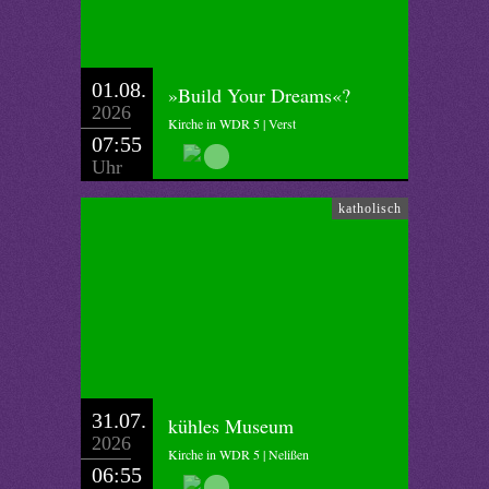
01.08.
»Build Your Dreams«?
2026
Kirche in WDR 5 | Verst
07:55
Uhr
katholisch
31.07.
kühles Museum
2026
Kirche in WDR 5 | Nelißen
06:55