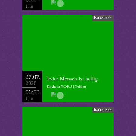
06:55
Uhr
katholisch
27.07.
Jeder Mensch ist heilig
2026
Kirche in WDR 5 | Nelißen
06:55
Uhr
katholisch