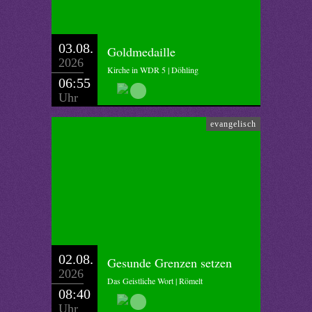
03.08.
Goldmedaille
2026
Kirche in WDR 5 | Döhling
06:55
Uhr
evangelisch
02.08.
Gesunde Grenzen setzen
2026
Das Geistliche Wort | Römelt
08:40
Uhr