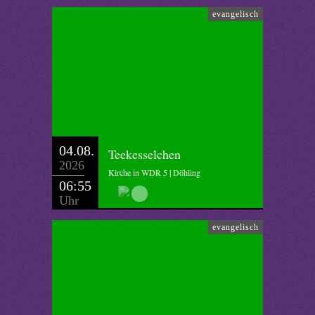
evangelisch
04.08.
Teekesselchen
2026
Kirche in WDR 5 | Döhling
06:55
Uhr
evangelisch