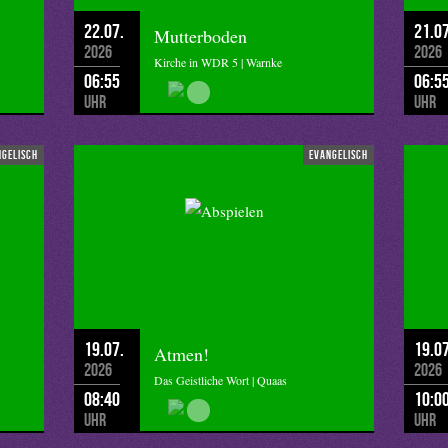
22.07.
21.07
Mutterboden
2026
2026
Kirche in WDR 5 | Warnke
06:55
06:5
Uhr
Uhr
ngelisch
evangelisch
19.07.
19.07
Atmen!
2026
2026
Das Geistliche Wort | Quaas
08:40
10:0
Uhr
Uhr