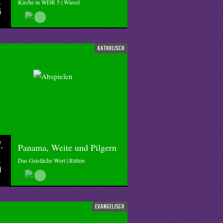
Kirche in WDR 5 | Wiesel
5
katholisch
.
Panama, Weite und Pilgern
Das Geistliche Wort | Rütten
0
evangelisch