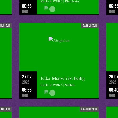
Kirche in WDR 5 | Klashörster
06:55
06:5
Uhr
Uhr
tholisch
katholisch
27.07.
26.07
Jeder Mensch ist heilig
2026
2026
Kirche in WDR 5 | Nelißen
06:55
08:4
Uhr
Uhr
ngelisch
evangelisch