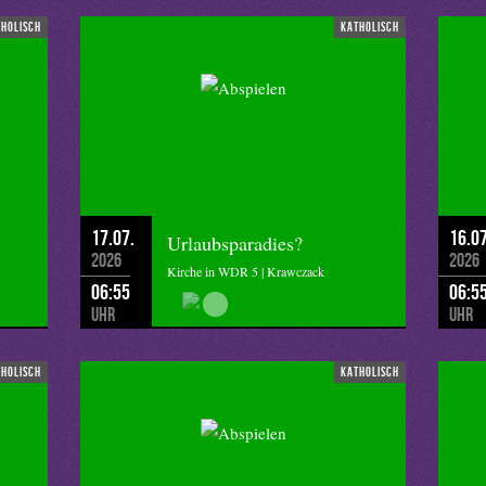
tholisch
katholisch
17.07.
16.07
Urlaubsparadies?
2026
2026
Kirche in WDR 5 | Krawczack
06:55
06:5
Uhr
Uhr
tholisch
katholisch