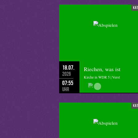
ka
18.07.
Riechen, was ist
2026
Kirche in WDR 5 | Verst
07:55
Uhr
ka