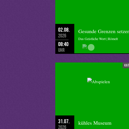
02.08.
Gesunde Grenzen setze
2026
Das Geistliche Wort | Römelt
08:40
Uhr
ka
31.07.
kühles Museum
2026