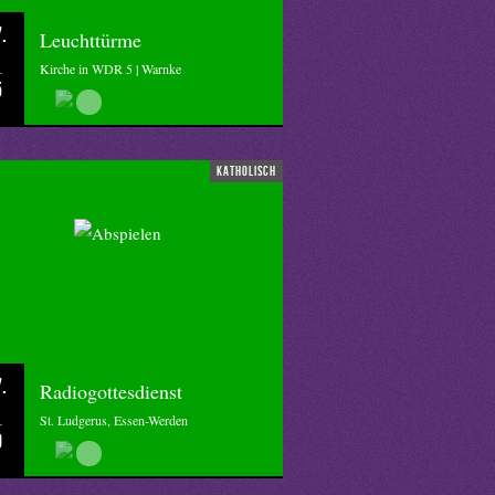
.
Leuchttürme
Kirche in WDR 5 | Warnke
5
katholisch
.
Radiogottesdienst
St. Ludgerus, Essen-Werden
0