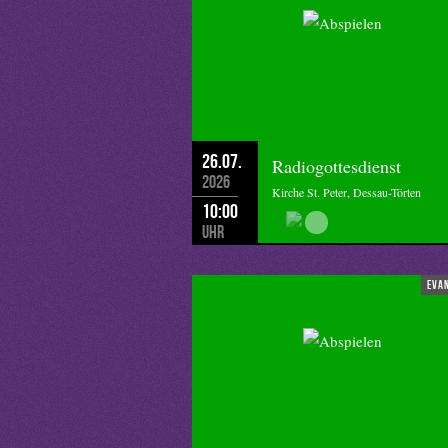
26.07.
Radiogottesdienst
2026
Kirche St. Peter, Dessau-Törten
10:00
Uhr
eva