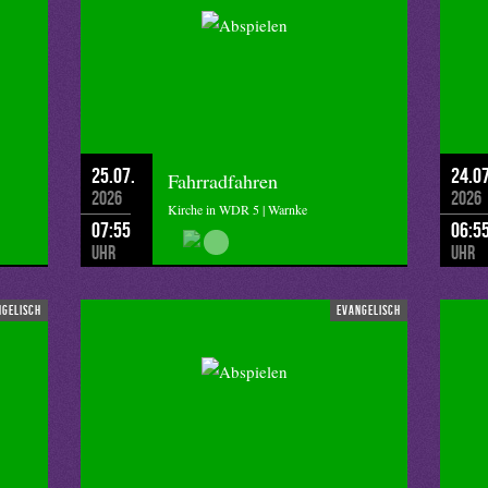
25.07.
24.07
Fahrradfahren
2026
2026
Kirche in WDR 5 | Warnke
07:55
06:5
Uhr
Uhr
ngelisch
evangelisch