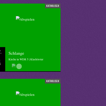
katholisch
.
Schlange
Kirche in WDR 5 | Klashörster
5
katholisch