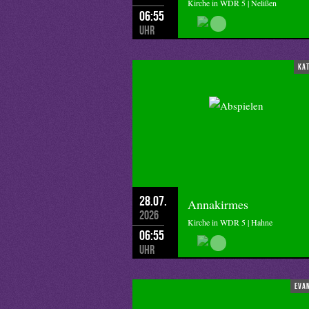
Kirche in WDR 5 | Nelißen
06:55
Uhr
ka
28.07.
Annakirmes
2026
Kirche in WDR 5 | Hahne
06:55
Uhr
eva