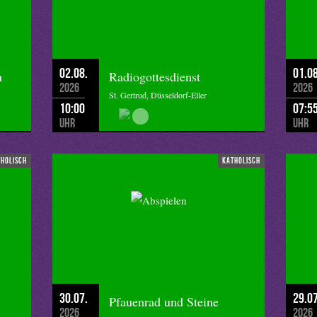
02.08.
01.08
n
Radiogottesdienst
2026
2026
St. Gertrud, Düsseldorf-Eller
10:00
07:5
Uhr
Uhr
tholisch
katholisch
30.07.
29.07
Pfauenrad und Steine
2026
2026