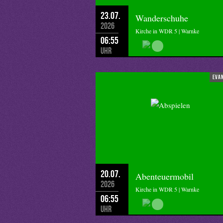
23.07.
Wanderschuhe
2026
Kirche in WDR 5 | Warnke
06:55
Uhr
eva
20.07.
Abenteuermobil
2026
Kirche in WDR 5 | Warnke
06:55
Uhr