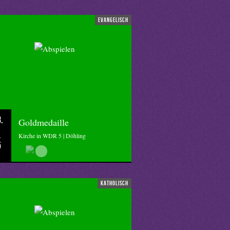
evangelisch
.
Goldmedaille
Kirche in WDR 5 | Döhling
5
katholisch