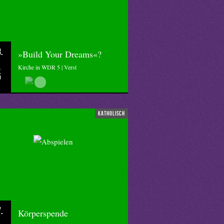
.
»Build Your Dreams«?
Kirche in WDR 5 | Verst
5
katholisch
.
Körperspende