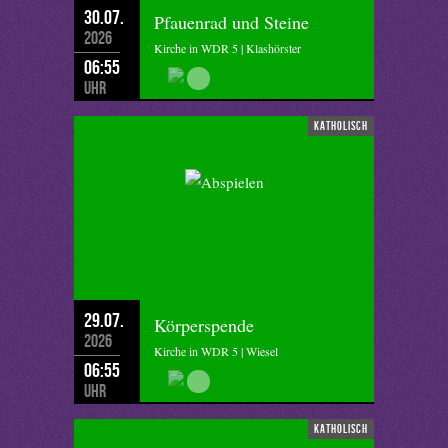
30.07.
Pfauenrad und Steine
2026
Kirche in WDR 5 | Klashörster
06:55
Uhr
katholisch
29.07.
Körperspende
2026
Kirche in WDR 5 | Wiesel
06:55
Uhr
katholisch