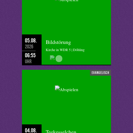
05.08.
Bildstörung
2026
Kirche in WDR 5 | Döhling
06:55
Uhr
evangelisch
04.08.
Teekesselchen