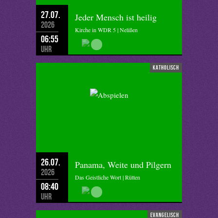
27.07.
Jeder Mensch ist heilig
2026
Kirche in WDR 5 | Nelißen
06:55
Uhr
katholisch
26.07.
Panama, Weite und Pilgern
2026
Das Geistliche Wort | Rütten
08:40
Uhr
evangelisch