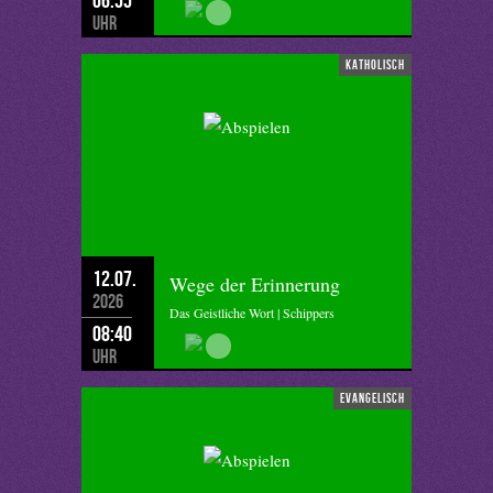
Uhr
katholisch
12.07.
Wege der Erinnerung
2026
Das Geistliche Wort | Schippers
08:40
Uhr
evangelisch