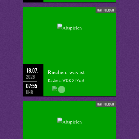
katholisch
18.07.
Riechen, was ist
2026
Kirche in WDR 5 | Verst
07:55
Uhr
katholisch