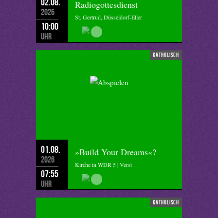
02.08.
Radiogottesdienst
2026
St. Gertrud, Düsseldorf-Eller
10:00
Uhr
katholisch
01.08.
»Build Your Dreams«?
2026
Kirche in WDR 5 | Verst
07:55
Uhr
katholisch