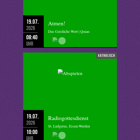
19.07.
Atmen!
2026
Das Geistliche Wort | Quaas
08:40
Uhr
katholisch
19.07.
Radiogottesdienst
2026
St. Ludgerus, Essen-Werden
10:00
Uhr