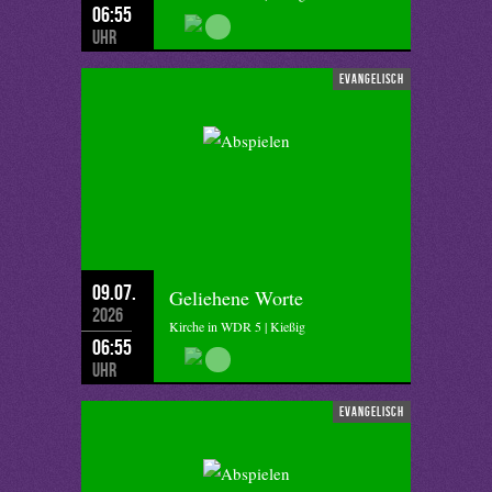
06:55
Uhr
evangelisch
09.07.
Geliehene Worte
2026
Kirche in WDR 5 | Kießig
06:55
Uhr
evangelisch