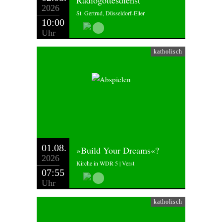
Radiogottesdienst
2026
St. Gertrud, Düsseldorf-Eller
10:00
Uhr
katholisch
01.08.
»Build Your Dreams«?
2026
Kirche in WDR 5 | Verst
07:55
Uhr
katholisch