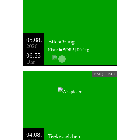
05.08.
Bildstörung
2026
Kirche in WDR 5 | Döhling
06:55
Uhr
evangelisch
04.08.
Teekesselchen