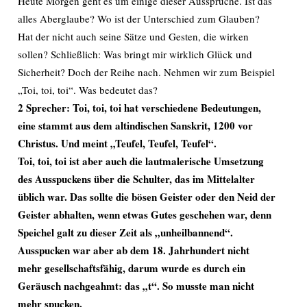
Heute Morgen geht es um einige dieser Aussprüche. Ist das
alles Aberglaube? Wo ist der Unterschied zum Glauben?
Hat der nicht auch seine Sätze und Gesten, die wirken
sollen? Schließlich: Was bringt mir wirklich Glück und
Sicherheit? Doch der Reihe nach. Nehmen wir zum Beispiel
„Toi, toi, toi“. Was bedeutet das?
2 Sprecher: Toi, toi, toi hat verschiedene Bedeutungen,
eine stammt aus dem altindischen Sanskrit, 1200 vor
Christus. Und meint „Teufel, Teufel, Teufel“.
Toi, toi, toi ist aber auch die lautmalerische Umsetzung
des Ausspuckens über die Schulter, das im Mittelalter
üblich war. Das sollte die bösen Geister oder den Neid der
Geister abhalten, wenn etwas Gutes geschehen war, denn
Speichel galt zu dieser Zeit als „unheilbannend“.
Ausspucken war aber ab dem 18. Jahrhundert nicht
mehr gesellschaftsfähig, darum wurde es durch ein
Geräusch nachgeahmt: das „t“. So musste man nicht
mehr spucken.