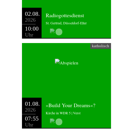
02.08.
Radiogottesdienst
2026
St. Gertrud, Düsseldorf-Eller
10:00
Uhr
katholisch
01.08.
»Build Your Dreams«?
2026
Kirche in WDR 5 | Verst
07:55
Uhr