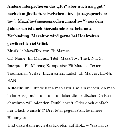
Andere interpretieren das „Toi“ aber auch als „gut“ –
nach dem jiddisch-rotwelschen „tov“ (ausgesprochen:
tow). Mazaltov(ausgesprochen „masltow“) aus dem
Jiddischen ist auch hierzulande eine bekannte
Verbindung. Mazaltov wird gerne bei Hochzeiten
gewünscht: viel Glück!
Musik 1: MazalTov von Eli Marcus
CD-Name: Eli Marcus:; Titel: MazalTov; Track-Nr.: 5;
Interpret: Eli Marcus; Komponist: Eli Marcus; Texter:
Traditional; Verlag: Eigenverlag; Label: Eli Marcus; LC-Nr.:
EAN:
Autorin:
Im Grunde kann man sich also aussuchen, ob man
beim Ausspruch Toi, Toi, Toi lieber die neidischen Geister
abwehren will oder den Teufel anruft. Oder doch einfach
nur Glück wünscht!? Drei total gegensätzliche innere
Haltungen.
Und dazu dann noch das Klopfen auf Holz. – Was hat es