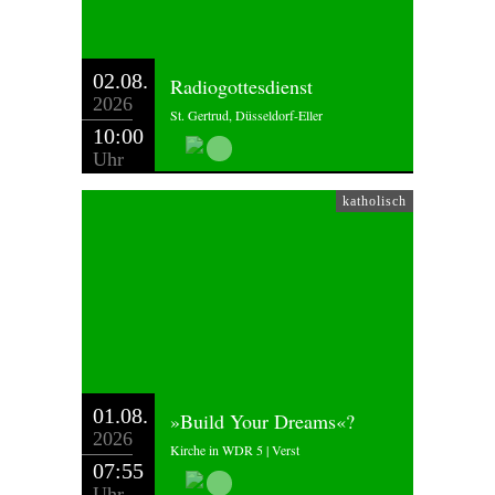
02.08.
Radiogottesdienst
2026
St. Gertrud, Düsseldorf-Eller
10:00
Uhr
katholisch
01.08.
»Build Your Dreams«?
2026
Kirche in WDR 5 | Verst
07:55
Uhr