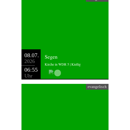
08.07.
Segen
2026
Kirche in WDR 5 | Kießig
06:55
Uhr
evangelisch