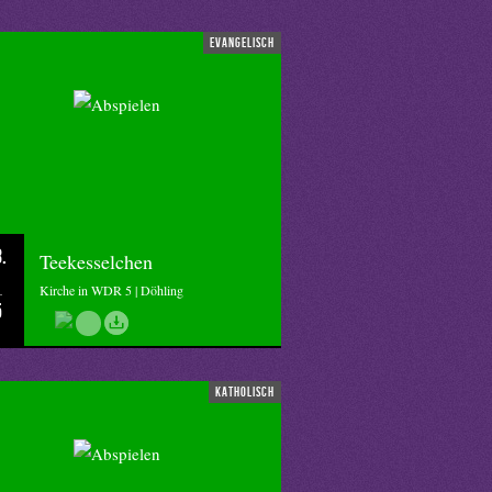
evangelisch
.
Teekesselchen
Kirche in WDR 5 | Döhling
5
katholisch