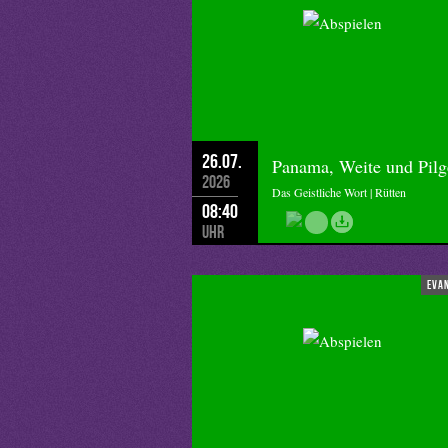
26.07.
Panama, Weite und Pilg
2026
Das Geistliche Wort | Rütten
08:40
Uhr
eva