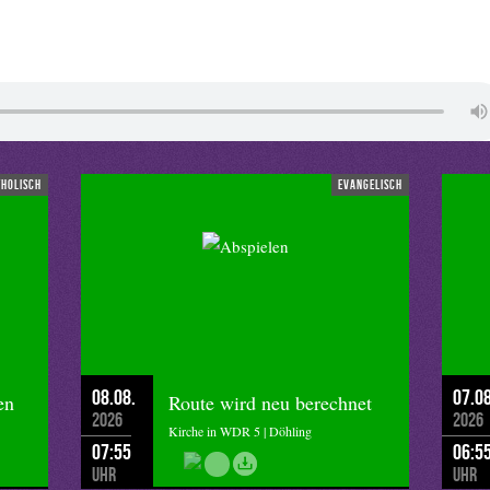
tholisch
evangelisch
08.08.
07.08
en
Route wird neu berechnet
2026
2026
Kirche in WDR 5 | Döhling
07:55
06:5
Uhr
Uhr