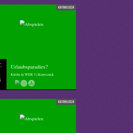
katholisch
.
Urlaubsparadies?
Kirche in WDR 5 | Krawczack
5
katholisch