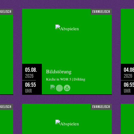
ngelisch
evangelisch
05.08.
04.08
Bildstörung
2026
2026
Kirche in WDR 5 | Döhling
06:55
06:5
Uhr
Uhr
ngelisch
evangelisch