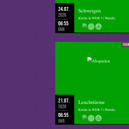
24.07.
Schweigen
2026
Kirche in WDR 5 | Warnke
06:55
Uhr
eva
21.07.
Leuchttürme
2026
Kirche in WDR 5 | Warnke
06:55
Uhr