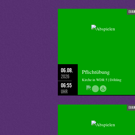
eva
06.08.
Pflichtübung
2026
Kirche in WDR 5 | Döhling
06:55
Uhr
eva