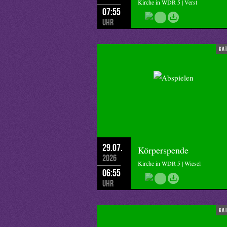
Kirche in WDR 5 | Verst
07:55
Uhr
ka
29.07.
Körperspende
2026
Kirche in WDR 5 | Wiesel
06:55
Uhr
ka