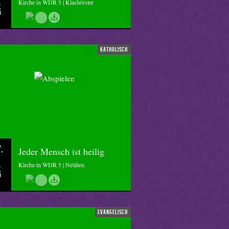
Kirche in WDR 5 | Klashörster
5
katholisch
.
Jeder Mensch ist heilig
Kirche in WDR 5 | Nelißen
5
evangelisch