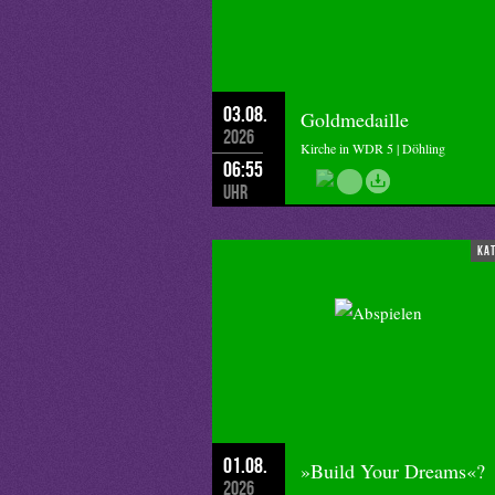
03.08.
Goldmedaille
2026
Kirche in WDR 5 | Döhling
06:55
Uhr
ka
01.08.
»Build Your Dreams«?
2026