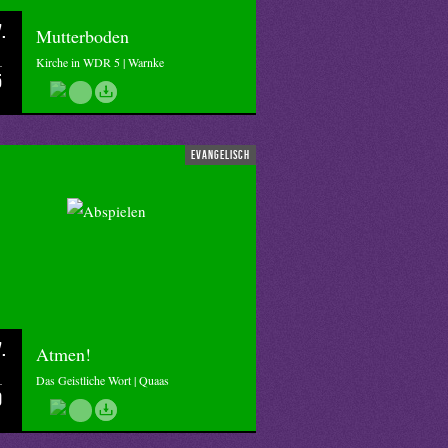
.
Mutterboden
Kirche in WDR 5 | Warnke
5
evangelisch
.
Atmen!
Das Geistliche Wort | Quaas
0