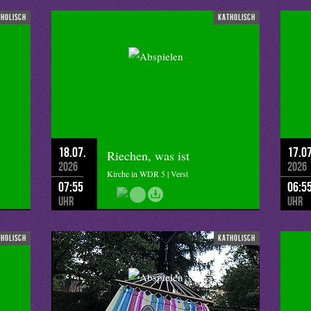
tholisch
katholisch
18.07.
17.07
Riechen, was ist
2026
2026
Kirche in WDR 5 | Verst
07:55
06:5
Uhr
Uhr
tholisch
katholisch