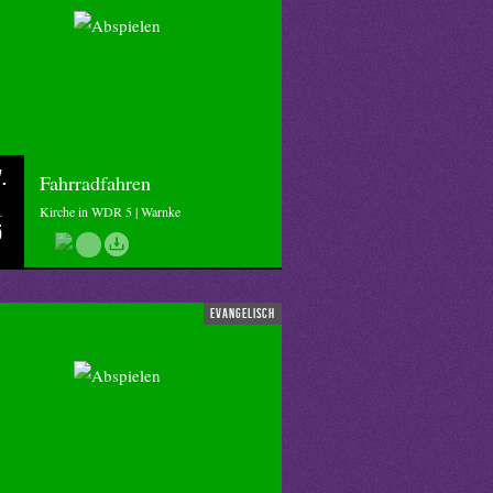
.
Fahrradfahren
Kirche in WDR 5 | Warnke
5
evangelisch