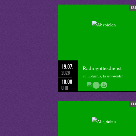
ka
19.07.
Radiogottesdienst
2026
St. Ludgerus, Essen-Werden
10:00
Uhr
ka