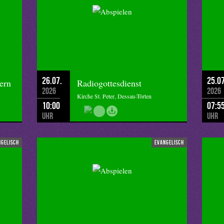
26.07.
25.07
ern
Radiogottesdienst
2026
2026
Kirche St. Peter, Dessau-Törten
10:00
07:5
Uhr
Uhr
ngelisch
evangelisch