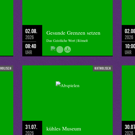
02.08.
02.08
Gesunde Grenzen setzen
2026
2026
Das Geistliche Wort | Römelt
08:40
10:0
Uhr
Uhr
tholisch
katholisch
31.07.
30.07
kühles Museum
2026
2026