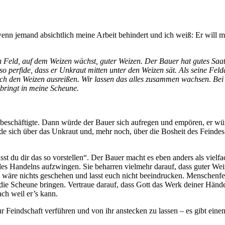
 wenn jemand absichtlich meine Arbeit behindert und ich weiß: Er will 
in Feld, auf dem Weizen wächst, guter Weizen. Der Bauer hat gutes Saa
so perfide, dass er Unkraut mitten unter den Weizen sät. Als seine Feld
auch den Weizen ausreißen. Wir lassen das alles zusammen wachsen. Be
bringt in meine Scheune.
m beschäftigte. Dann würde der Bauer sich aufregen und empören, er 
de sich über das Unkraut und, mehr noch, über die Bosheit des Feinde
st du dir das so vorstellen“. Der Bauer macht es eben anders als vielfa
 des Handelns aufzwingen. Sie beharren vielmehr darauf, dass guter W
als wäre nichts geschehen und lasst euch nicht beeindrucken. Menschenf
die Scheune bringen. Vertraue darauf, dass Gott das Werk deiner Hände 
ach weil er’s kann.
r Feindschaft verführen und von ihr anstecken zu lassen – es gibt eine