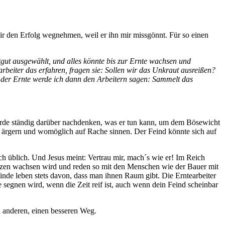
mir den Erfolg wegnehmen, weil er ihn mir missgönnt. Für so einen
tgut ausgewählt, und alles könnte bis zur Ernte wachsen und
arbeiter das erfahren, fragen sie: Sollen wir das Unkraut ausreißen?
i der Ernte werde ich dann den Arbeitern sagen: Sammelt das
würde ständig darüber nachdenken, was er tun kann, um dem Bösewicht
s ärgern und womöglich auf Rache sinnen. Der Feind könnte sich auf
ch üblich. Und Jesus meint: Vertrau mir, mach´s wie er! Im Reich
eizen wachsen wird und reden so mit den Menschen wie der Bauer mit
einde leben stets davon, dass man ihnen Raum gibt. Die Erntearbeiter
segnen wird, wenn die Zeit reif ist, auch wenn dein Feind scheinbar
n anderen, einen besseren Weg.