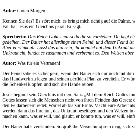
Autor
: Guten Morgen.
Kennen Sie das? Es stört mich, es bringt mich richtig auf die Palme,
Fall hat Jesus ein Gleichnis parat. Er sagt:
Sprecherin:
Das Reich Gottes musst du dir so vorstellen: Da liegt e
gedeihen. Der Bauer hat allerdings einen Feind, und dieser Feind ist 
Aber er winkt ab: Lasst das mal sein, ihr könntet mit dem Unkraut 
Unkraut ein, bindet es zusammen und verbrennt es. Den Weizen aber 
Autor:
Was für ein Vertrauen!
Der Feind sähe es sicher gern, wenn der Bauer sich nur noch mit ih
das Handwerk zu legen und seinen perfiden Plan zu vereiteln. Er wür
die Schenkel klopfen und sich die Hände reiben.
Jesus beginnt sein Gleichnis mit dem Satz: „Mit dem Reich Gottes mus
Gottes lassen sich die Menschen nicht von ihren Feinden das Gesetz
den Feldarbeitern redet: Wartet ab bis zur Ernte. Macht eure Arbeit 
werden dann das Ihre tun, das Unkraut beseitigen und den Weizen in 
machen kann, was er will, und glaubt, er könnte tun, was er will, einf
Der Bauer hat’s verstanden: So groß die Versuchung sein mag, sich zu