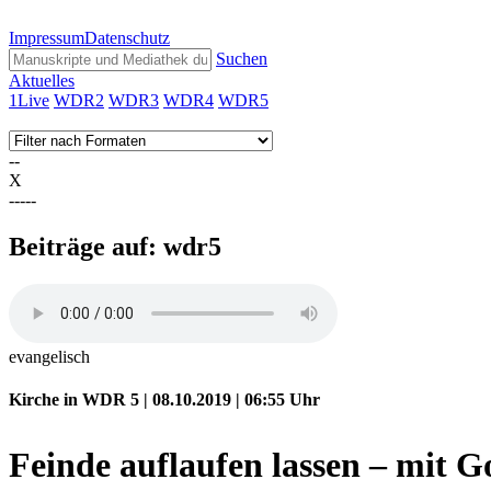
Impressum
Datenschutz
Suchen
Aktuelles
1Live
WDR2
WDR3
WDR4
WDR5
--
X
-----
Beiträge auf: wdr5
evangelisch
Kirche in WDR 5 | 08.10.2019 | 06:55
Uhr
Feinde auflaufen lassen – mit G