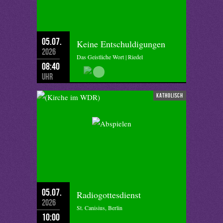
05.07.
Keine Entschuldigungen
2026
Das Geistliche Wort | Riedel
08:40
Uhr
katholisch
05.07.
Radiogottesdienst
2026
St. Canisius, Berlin
10:00