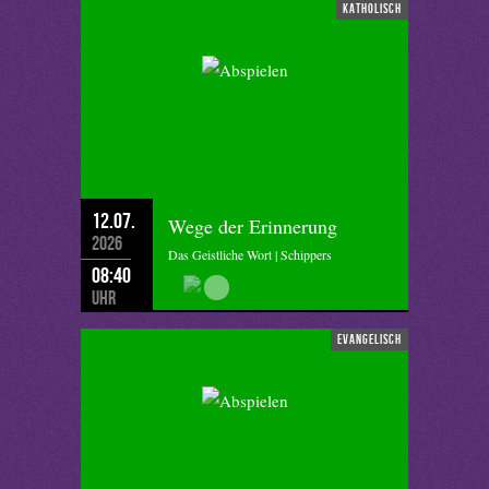
katholisch
12.07.
Wege der Erinnerung
2026
Das Geistliche Wort | Schippers
08:40
Uhr
evangelisch