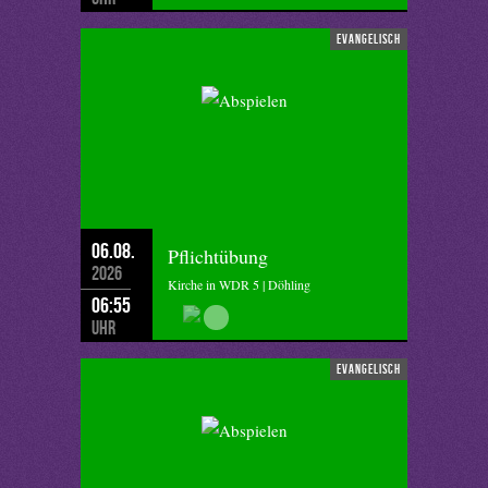
evangelisch
06.08.
Pflichtübung
2026
Kirche in WDR 5 | Döhling
06:55
Uhr
evangelisch