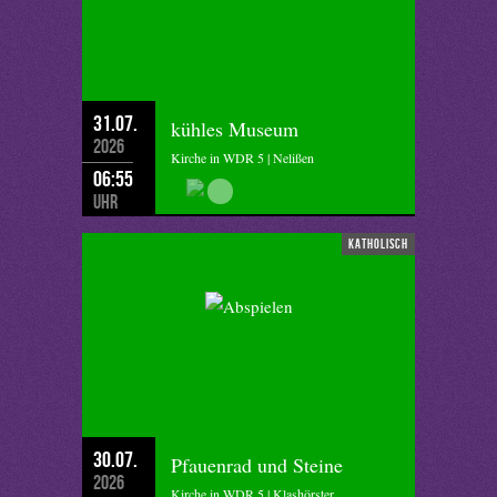
31.07.
kühles Museum
2026
Kirche in WDR 5 | Nelißen
06:55
Uhr
katholisch
30.07.
Pfauenrad und Steine
2026
Kirche in WDR 5 | Klashörster