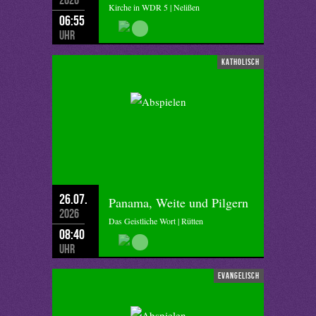
Kirche in WDR 5 | Nelißen
06:55
Uhr
katholisch
26.07.
Panama, Weite und Pilgern
2026
Das Geistliche Wort | Rütten
08:40
Uhr
evangelisch