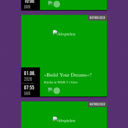
10:00
Uhr
katholisch
01.08.
»Build Your Dreams«?
2026
Kirche in WDR 5 | Verst
07:55
Uhr
katholisch