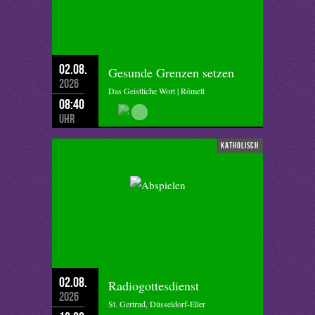
02.08.
Gesunde Grenzen setzen
2026
Das Geistliche Wort | Römelt
08:40
Uhr
katholisch
02.08.
Radiogottesdienst
2026
St. Gertrud, Düsseldorf-Eller