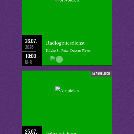
26.07.
Radiogottesdienst
2026
Kirche St. Peter, Dessau-Törten
10:00
Uhr
evangelisch
25.07.
Fahrradfahren