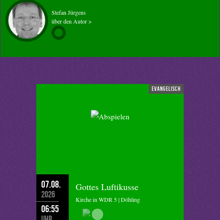
Stefan Jürgens
über den Autor >
evangelisch
07.08.
Gottes Luftikusse
2026
Kirche in WDR 5 | Döhling
06:55
Uhr