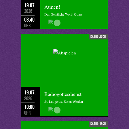
19.07.
Atmen!
2026
Das Geistliche Wort | Quaas
08:40
Uhr
katholisch
19.07.
Radiogottesdienst
2026
St. Ludgerus, Essen-Werden
10:00
Uhr
katholisch