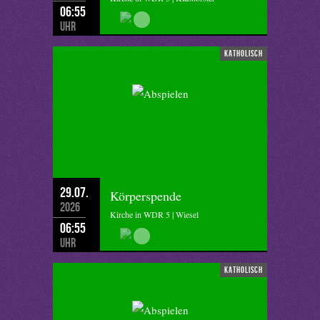
06:55
Uhr
katholisch
29.07.
Körperspende
2026
Kirche in WDR 5 | Wiesel
06:55
Uhr
katholisch