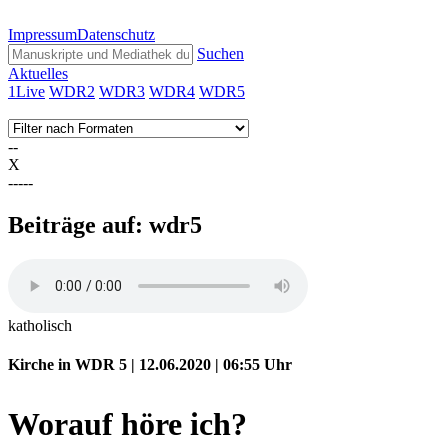
Impressum
Datenschutz
Suchen
Aktuelles
1Live
WDR2
WDR3
WDR4
WDR5
--
X
-----
Beiträge auf: wdr5
katholisch
Kirche in WDR 5 | 12.06.2020 | 06:55
Uhr
Worauf höre ich?