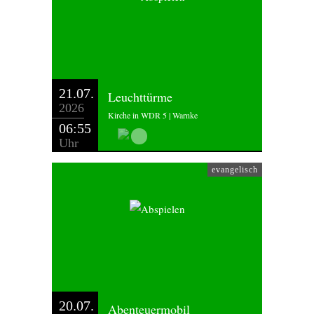
21.07.
Leuchttürme
2026
Kirche in WDR 5 | Warnke
06:55
Uhr
evangelisch
20.07.
Abenteuermobil