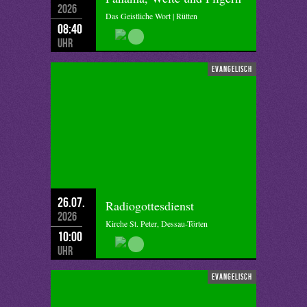
2026
Das Geistliche Wort | Rütten
08:40
Uhr
evangelisch
26.07.
Radiogottesdienst
2026
Kirche St. Peter, Dessau-Törten
10:00
Uhr
evangelisch