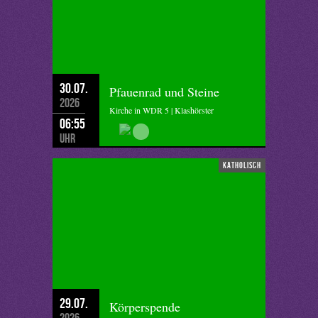
30.07.
Pfauenrad und Steine
2026
Kirche in WDR 5 | Klashörster
06:55
Uhr
katholisch
29.07.
Körperspende
2026