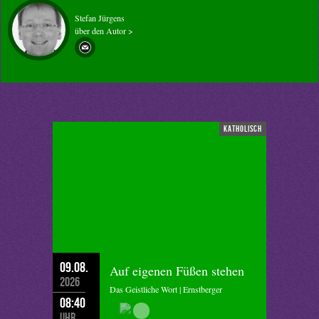
Stefan Jürgens
über den Autor >
katholisch
09.08.
Auf eigenen Füßen stehen
2026
Das Geistliche Wort | Ernstberger
08:40
Uhr