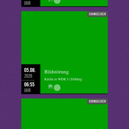
Uhr
evangelisch
05.08.
Bildstörung
2026
Kirche in WDR 5 | Döhling
06:55
Uhr
evangelisch