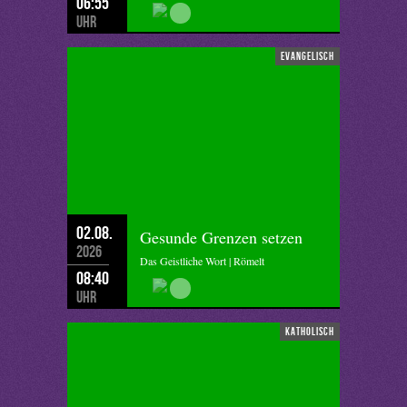
06:55
Uhr
evangelisch
02.08.
Gesunde Grenzen setzen
2026
Das Geistliche Wort | Römelt
08:40
Uhr
katholisch