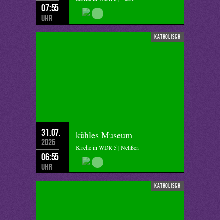
07:55
Uhr
katholisch
31.07.
kühles Museum
2026
Kirche in WDR 5 | Nelißen
06:55
Uhr
katholisch