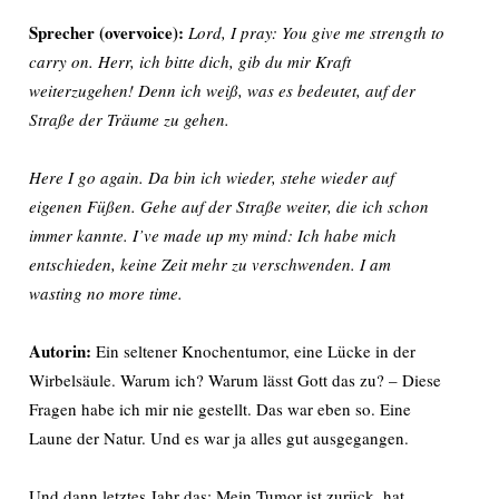
Sprecher (overvoice):
Lord, I pray: You give me strength to
carry on.
Herr, ich bitte dich, gib du mir Kraft
weiterzugehen! Denn ich weiß, was es bedeutet, auf der
Straße der Träume zu gehen.
Here I go again. Da bin ich wieder, stehe wieder auf
eigenen Füßen. Gehe auf der Straße weiter, die ich schon
immer kannte. I’ve made up my mind: Ich habe mich
entschieden, keine Zeit mehr zu verschwenden. I am
wasting no more time.
Autorin:
Ein seltener Knochentumor, eine Lücke in der
Wirbelsäule. Warum ich? Warum lässt Gott das zu? – Diese
Fragen habe ich mir nie gestellt. Das war eben so. Eine
Laune der Natur. Und es war ja alles gut ausgegangen.
Und dann letztes Jahr das: Mein Tumor ist zurück, hat