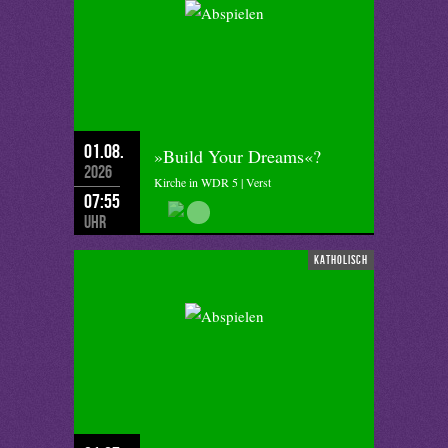
01.08.
»Build Your Dreams«?
2026
Kirche in WDR 5 | Verst
07:55
Uhr
katholisch