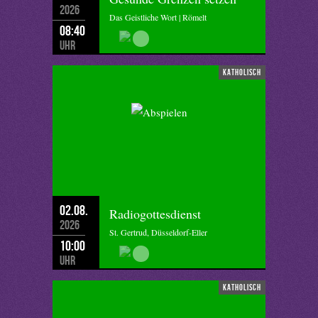
2026
Das Geistliche Wort | Römelt
08:40
Uhr
katholisch
02.08.
Radiogottesdienst
2026
St. Gertrud, Düsseldorf-Eller
10:00
Uhr
katholisch