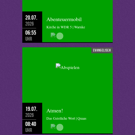
20.07.
Abenteuermobil
2026
Kirche in WDR 5 | Warnke
06:55
Uhr
evangelisch
19.07.
Atmen!
2026
Das Geistliche Wort | Quaas
08:40
Uhr