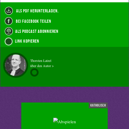
als PDF herunterladen.
bei Facebook teilen
als Podcast abonnieren
Link kopieren
Thorsten Latzel
über den Autor >
katholisch