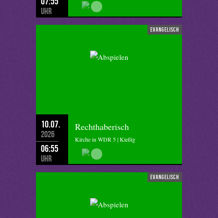
07:55
Uhr
evangelisch
10.07.
Rechthaberisch
2026
Kirche in WDR 5 | Kießig
06:55
Uhr
evangelisch