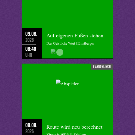
09.08.
Auf eigenen Füßen stehen
2026
Das Geistliche Wort | Ernstberger
08:40
Uhr
evangelisch
08.08.
Route wird neu berechnet
2026
Kirche in WDR 5 | Döhling