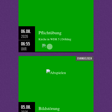
06.08.
Pflichtübung
2026
Kirche in WDR 5 | Döhling
06:55
Uhr
evangelisch
05.08.
Bildstörung