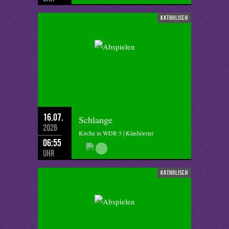
katholisch
16.07.
Schlange
2026
Kirche in WDR 5 | Klashörster
06:55
Uhr
katholisch