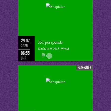
29.07.
Körperspende
2026
Kirche in WDR 5 | Wiesel
06:55
Uhr
katholisch