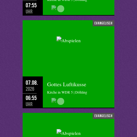
07:55
Uhr
evangelisch
07.08.
Gottes Luftikusse
2026
Kirche in WDR 5 | Döhling
06:55
Uhr
evangelisch