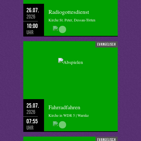
26.07.
Radiogottesdienst
2026
Kirche St. Peter, Dessau-Törten
10:00
Uhr
evangelisch
25.07.
Fahrradfahren
2026
Kirche in WDR 5 | Warnke
07:55
Uhr
evangelisch