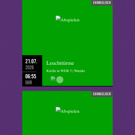
evangelisch
21.07.
Leuchttürme
2026
Kirche in WDR 5 | Warnke
06:55
Uhr
evangelisch