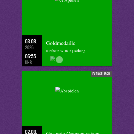
03.08.
Goldmedaille
2026
Kirche in WDR 5 | Döhling
06:55
Uhr
evangelisch
02.08.
Gesunde Grenzen setzen