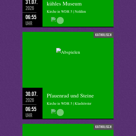
31.07.
kühles Museum
2026
Kirche in WDR 5 | Nelißen
06:55
Uhr
katholisch
30.07.
Pfauenrad und Steine
2026
Kirche in WDR 5 | Klashörster
06:55
Uhr
katholisch