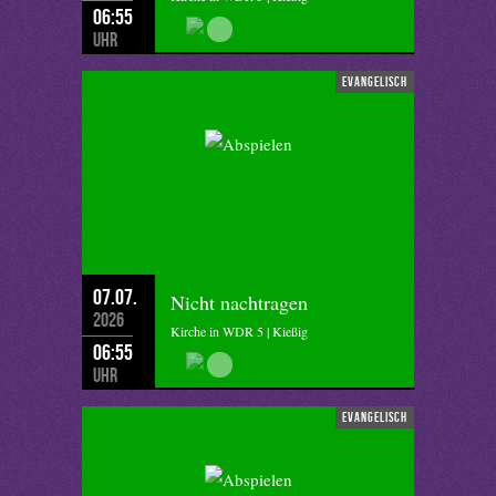
06:55
Uhr
evangelisch
07.07.
Nicht nachtragen
2026
Kirche in WDR 5 | Kießig
06:55
Uhr
evangelisch