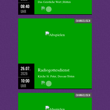
Das Geistliche Wort | Rütten
08:40
Uhr
evangelisch
26.07.
Radiogottesdienst
2026
Kirche St. Peter, Dessau-Törten
10:00
Uhr
evangelisch