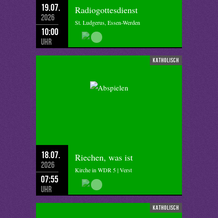
19.07.
Radiogottesdienst
2026
St. Ludgerus, Essen-Werden
10:00
Uhr
katholisch
18.07.
Riechen, was ist
2026
Kirche in WDR 5 | Verst
07:55
Uhr
katholisch