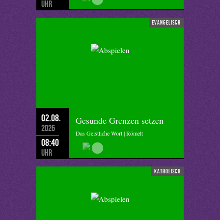
Uhr
evangelisch
02.08.
Gesunde Grenzen setzen
2026
Das Geistliche Wort | Römelt
08:40
Uhr
katholisch