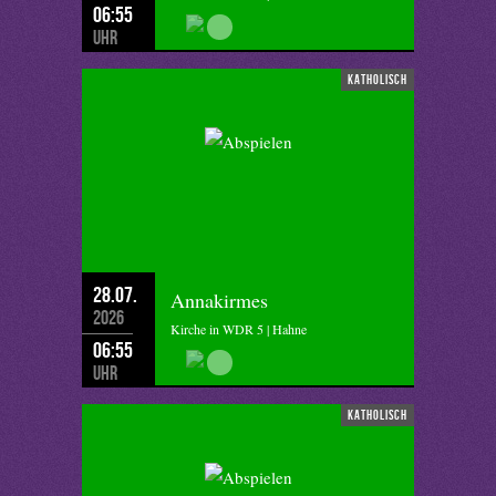
06:55
Uhr
katholisch
28.07.
Annakirmes
2026
Kirche in WDR 5 | Hahne
06:55
Uhr
katholisch