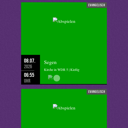
evangelisch
08.07.
Segen
2026
Kirche in WDR 5 | Kießig
06:55
Uhr
evangelisch