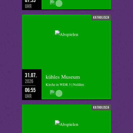
Uhr
katholisch
31.07.
kühles Museum
2026
Kirche in WDR 5 | Nelißen
06:55
Uhr
katholisch