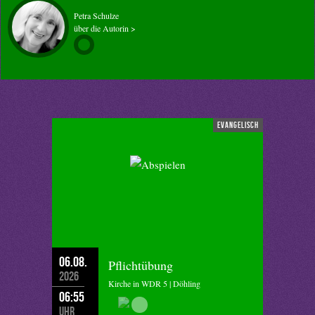
Petra Schulze
über die Autorin >
evangelisch
06.08.
Pflichtübung
2026
Kirche in WDR 5 | Döhling
06:55
Uhr