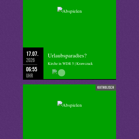
17.07.
Urlaubsparadies?
2026
Kirche in WDR 5 | Krawczack
06:55
Uhr
katholisch