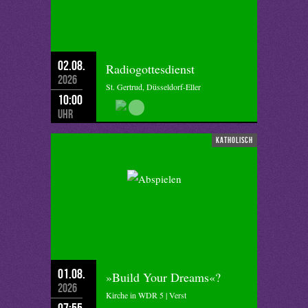
02.08.
Radiogottesdienst
2026
St. Gertrud, Düsseldorf-Eller
10:00
Uhr
katholisch
01.08.
»Build Your Dreams«?
2026
Kirche in WDR 5 | Verst
07:55