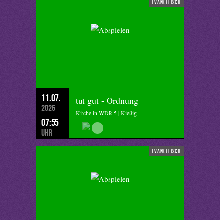
evangelisch
11.07.
tut gut - Ordnung
2026
Kirche in WDR 5 | Kießig
07:55
Uhr
evangelisch