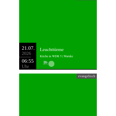
21.07.
Leuchttürme
2026
Kirche in WDR 5 | Warnke
06:55
Uhr
evangelisch