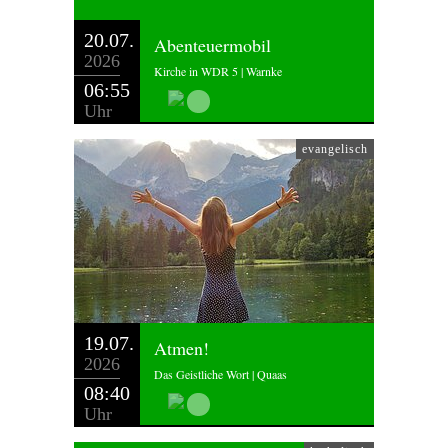
20.07.
Abenteuermobil
2026
Kirche in WDR 5 | Warnke
06:55
Uhr
evangelisch
19.07.
Atmen!
2026
Das Geistliche Wort | Quaas
08:40
Uhr