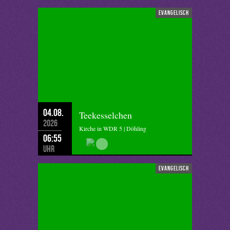
evangelisch
04.08.
Teekesselchen
2026
Kirche in WDR 5 | Döhling
06:55
Uhr
evangelisch