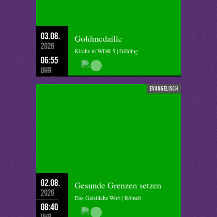
03.08.
Goldmedaille
2026
Kirche in WDR 5 | Döhling
06:55
Uhr
evangelisch
02.08.
Gesunde Grenzen setzen
2026
Das Geistliche Wort | Römelt
08:40
Uhr