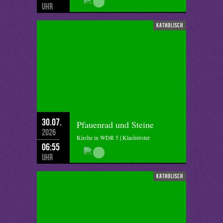
Uhr
katholisch
30.07.
Pfauenrad und Steine
2026
Kirche in WDR 5 | Klashörster
06:55
Uhr
katholisch