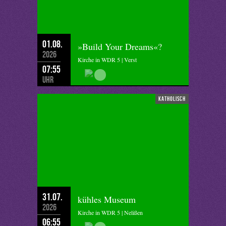
01.08.
»Build Your Dreams«?
2026
Kirche in WDR 5 | Verst
07:55
Uhr
katholisch
31.07.
kühles Museum
2026
Kirche in WDR 5 | Nelißen
06:55