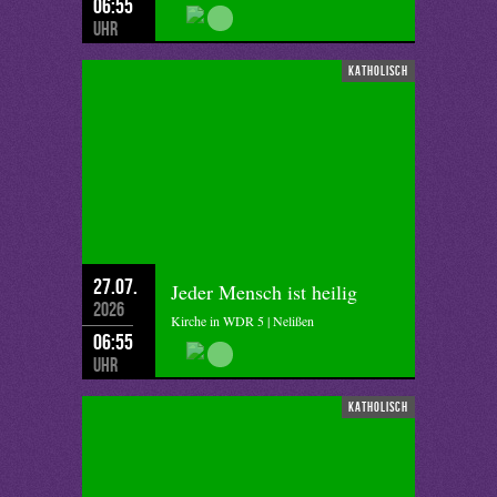
06:55
Uhr
katholisch
27.07.
Jeder Mensch ist heilig
2026
Kirche in WDR 5 | Nelißen
06:55
Uhr
katholisch