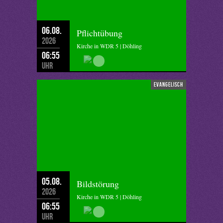
06.08.
Pflichtübung
2026
Kirche in WDR 5 | Döhling
06:55
Uhr
evangelisch
05.08.
Bildstörung
2026
Kirche in WDR 5 | Döhling
06:55
Uhr