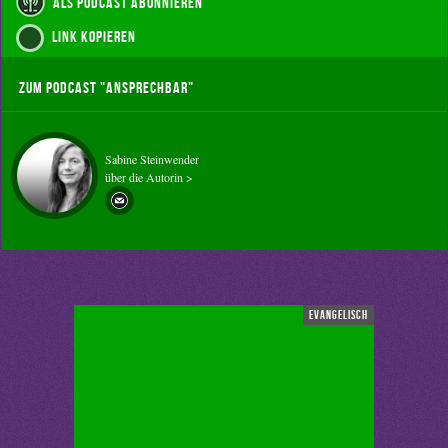
als Podcast abonnieren
Link kopieren
Zum Podcast "Ansprechbar"
Sabine Steinwender
über die Autorin >
evangelisch