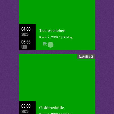
04.08.
Teekesselchen
2026
Kirche in WDR 5 | Döhling
06:55
Uhr
evangelisch
03.08.
Goldmedaille
2026