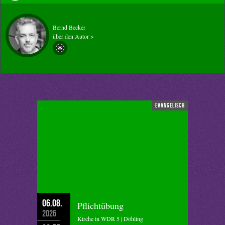
Bernd Becker
über den Autor >
evangelisch
06.08.
Pflichtübung
2026
Kirche in WDR 5 | Döhling