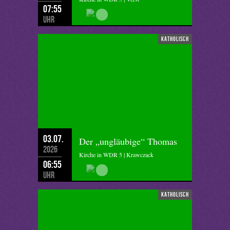
07:55
Uhr
katholisch
03.07.
Der „ungläubige“ Thomas
2026
Kirche in WDR 5 | Krawczack
06:55
Uhr
katholisch