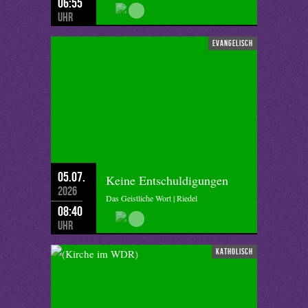
06:55
Uhr
evangelisch
05.07.
Keine Entschuldigungen
2026
Das Geistliche Wort | Riedel
08:40
Uhr
katholisch