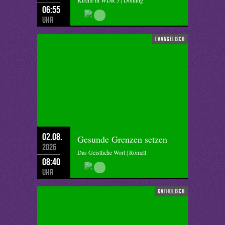
Kirche in WDR 5 | Döhling
06:55
Uhr
evangelisch
02.08.
Gesunde Grenzen setzen
2026
Das Geistliche Wort | Römelt
08:40
Uhr
katholisch