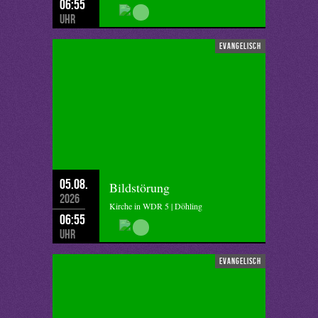
06:55
Uhr
evangelisch
05.08.
Bildstörung
2026
Kirche in WDR 5 | Döhling
06:55
Uhr
evangelisch