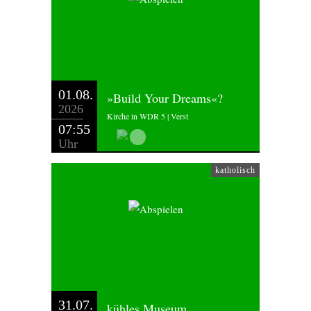
01.08.
»Build Your Dreams«?
2026
Kirche in WDR 5 | Verst
07:55
Uhr
katholisch
31.07.
kühles Museum