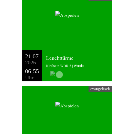
21.07.
Leuchttürme
2026
Kirche in WDR 5 | Warnke
06:55
Uhr
evangelisch