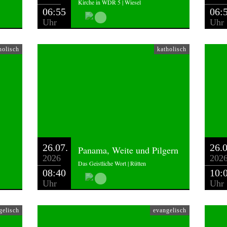
Kirche in WDR 5 | Wiesel
06:55
06:
Uhr
Uhr
holisch
katholisch
26.07.
26.0
Panama, Weite und Pilgern
2026
202
Das Geistliche Wort | Rütten
08:40
10:
Uhr
Uhr
gelisch
evangelisch