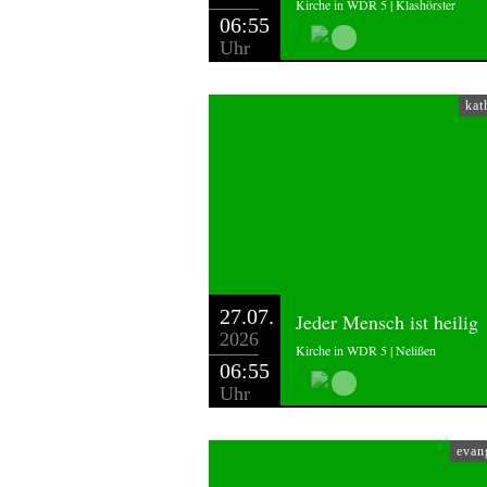
Kirche in WDR 5 | Klashörster
06:55
Uhr
kat
27.07.
Jeder Mensch ist heilig
2026
Kirche in WDR 5 | Nelißen
06:55
Uhr
evan