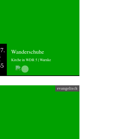
7.
Wanderschuhe
6
Kirche in WDR 5 | Warnke
55
evangelisch