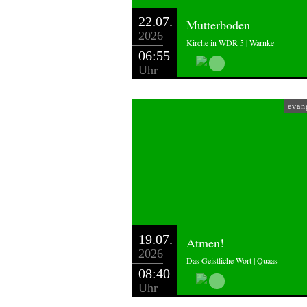
22.07.
Mutterboden
2026
Kirche in WDR 5 | Warnke
06:55
Uhr
evan
19.07.
Atmen!
2026
Das Geistliche Wort | Quaas
08:40
Uhr