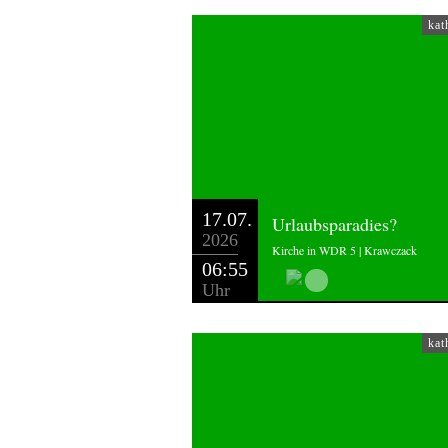
kat
17.07.
Urlaubsparadies?
2026
Kirche in WDR 5 | Krawczack
06:55
Uhr
kat