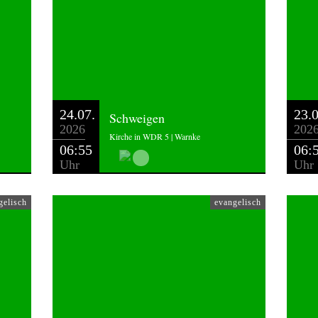
24.07.
23.0
Schweigen
2026
202
Kirche in WDR 5 | Warnke
06:55
06:
Uhr
Uhr
gelisch
evangelisch