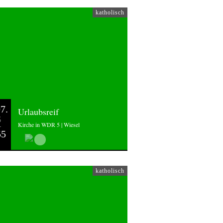
katholisch
7.
Urlaubsreif
6
Kirche in WDR 5 | Wiesel
55
katholisch