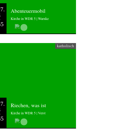
7.
Abenteuermobil
6
Kirche in WDR 5 | Warnke
55
katholisch
7.
Riechen, was ist
6
Kirche in WDR 5 | Verst
55