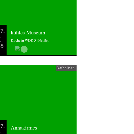
7.
kühles Museum
6
Kirche in WDR 5 | Nelißen
55
katholisch
7.
Annakirmes
6