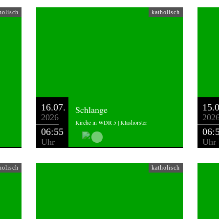
holisch
katholisch
16.07.
15.0
Schlange
2026
202
Kirche in WDR 5 | Klashörster
06:55
06:
Uhr
Uhr
holisch
katholisch