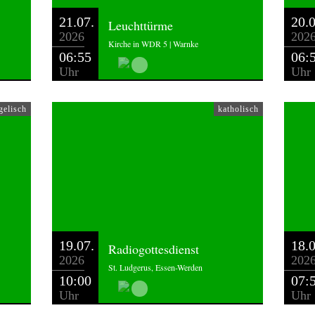
21.07.
20.0
Leuchttürme
2026
202
Kirche in WDR 5 | Warnke
06:55
06:
Uhr
Uhr
gelisch
katholisch
19.07.
18.0
Radiogottesdienst
2026
202
St. Ludgerus, Essen-Werden
10:00
07:
Uhr
Uhr