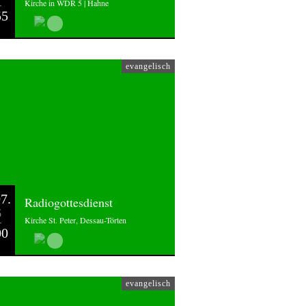
Kirche in WDR 5 | Hahne
55
evangelisch
7.
Radiogottesdienst
6
Kirche St. Peter, Dessau-Törten
00
evangelisch