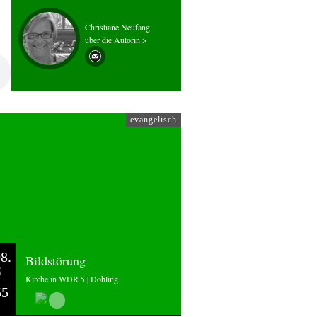
Christiane Neufang
über die Autorin >
evangelisch
8.
Bildstörung
6
Kirche in WDR 5 | Döhling
55