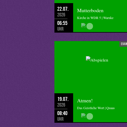
22.07.
Mutterboden
2026
Kirche in WDR 5 | Warnke
06:55
Uhr
eva
19.07.
Atmen!
2026
Das Geistliche Wort | Quaas
08:40
Uhr