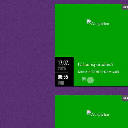
ka
17.07.
Urlaubsparadies?
2026
Kirche in WDR 5 | Krawczack
06:55
Uhr
ka