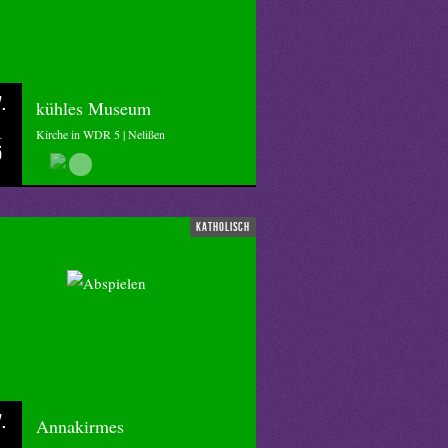
.
kühles Museum
Kirche in WDR 5 | Nelißen
5
katholisch
.
Annakirmes