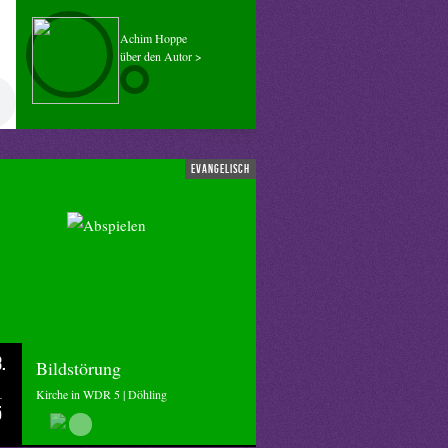
Achim Hoppe
über den Autor >
evangelisch
.
Bildstörung
Kirche in WDR 5 | Döhling
5