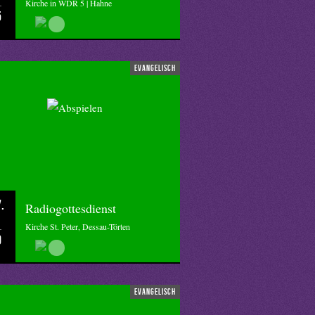
Kirche in WDR 5 | Hahne
5
evangelisch
.
Radiogottesdienst
Kirche St. Peter, Dessau-Törten
0
evangelisch