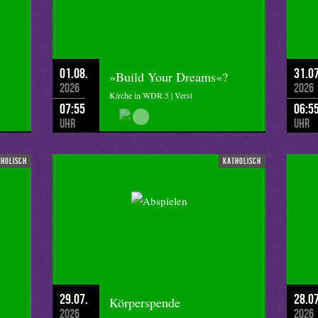
log/nelson-mandela/
01.08.
31.07
»Build Your Dreams«?
2026
2026
Kirche in WDR 5 | Verst
07:55
06:5
Uhr
Uhr
tholisch
katholisch
29.07.
28.07
Körperspende
2026
2026