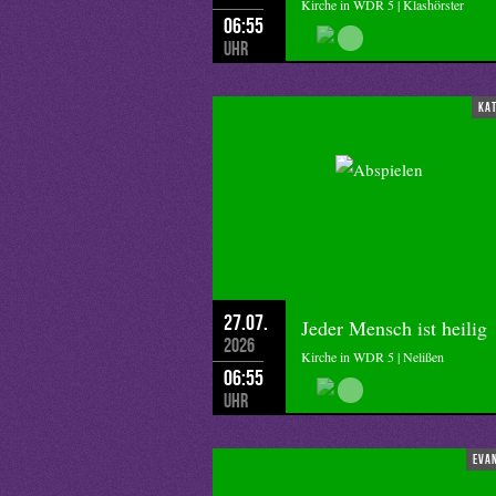
Kirche in WDR 5 | Klashörster
06:55
Uhr
ka
27.07.
Jeder Mensch ist heilig
2026
Kirche in WDR 5 | Nelißen
06:55
Uhr
eva