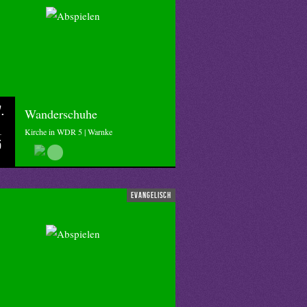
.
Wanderschuhe
Kirche in WDR 5 | Warnke
5
evangelisch