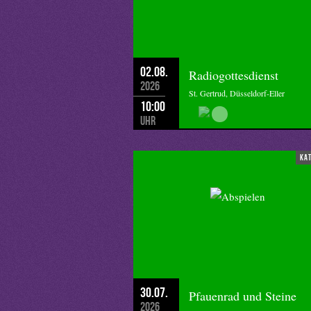
[1] Zit. n.: https://www.madiba.de/b
02.08.
Radiogottesdienst
2026
St. Gertrud, Düsseldorf-Eller
10:00
Uhr
ka
30.07.
Pfauenrad und Steine
2026