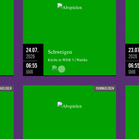
24.07.
23.07
Schweigen
2026
2026
Kirche in WDR 5 | Warnke
06:55
06:5
Uhr
Uhr
ngelisch
evangelisch