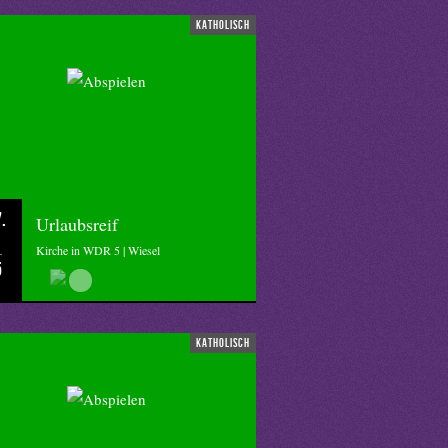
katholisch
.
Urlaubsreif
Kirche in WDR 5 | Wiesel
5
katholisch