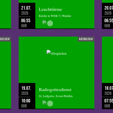
21.07.
20.07
Leuchttürme
2026
2026
Kirche in WDR 5 | Warnke
06:55
06:5
Uhr
Uhr
ngelisch
katholisch
19.07.
18.07
Radiogottesdienst
2026
2026
St. Ludgerus, Essen-Werden
10:00
07:5
Uhr
Uhr