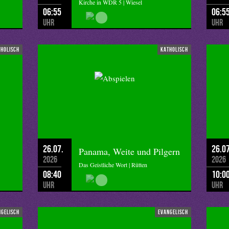
Kirche in WDR 5 | Wiesel
06:55
06:5
Uhr
Uhr
tholisch
katholisch
26.07.
26.07
Panama, Weite und Pilgern
2026
2026
Das Geistliche Wort | Rütten
08:40
10:0
Uhr
Uhr
ngelisch
evangelisch