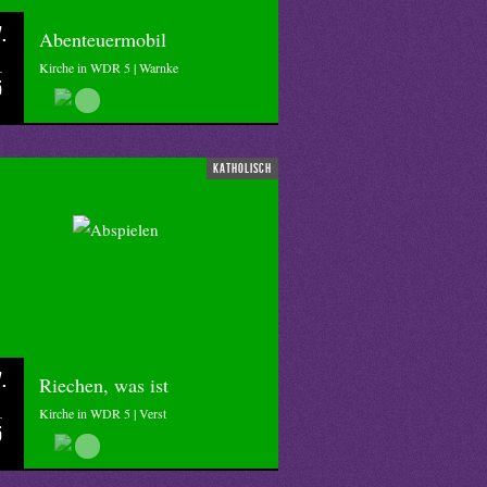
.
Abenteuermobil
Kirche in WDR 5 | Warnke
5
katholisch
.
Riechen, was ist
Kirche in WDR 5 | Verst
5