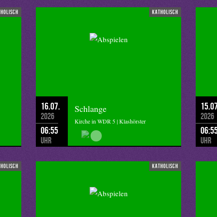
tholisch
katholisch
16.07.
15.07
Schlange
2026
2026
Kirche in WDR 5 | Klashörster
06:55
06:5
Uhr
Uhr
tholisch
katholisch