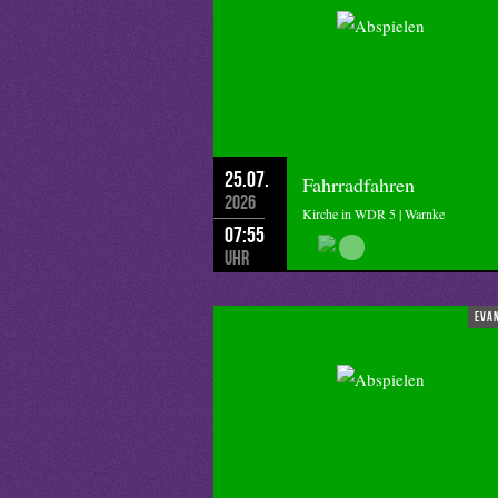
25.07.
Fahrradfahren
2026
Kirche in WDR 5 | Warnke
07:55
Uhr
eva