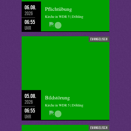
06.08.
Pflichtübung
2026
Kirche in WDR 5 | Döhling
06:55
Uhr
evangelisch
05.08.
Bildstörung
2026
Kirche in WDR 5 | Döhling
06:55
Uhr
evangelisch