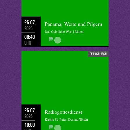
26.07.
Panama, Weite und Pilgern
2026
Das Geistliche Wort | Rütten
08:40
Uhr
evangelisch
26.07.
Radiogottesdienst
2026
Kirche St. Peter, Dessau-Törten
10:00