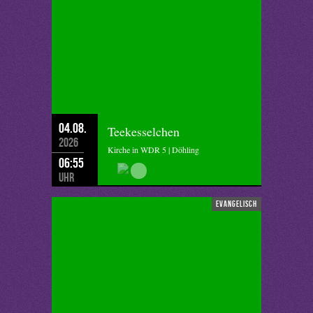
04.08.
Teekesselchen
2026
Kirche in WDR 5 | Döhling
06:55
Uhr
evangelisch