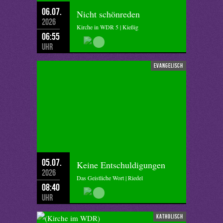
06.07.
Nicht schönreden
2026
Kirche in WDR 5 | Kießig
06:55
Uhr
evangelisch
05.07.
Keine Entschuldigungen
2026
Das Geistliche Wort | Riedel
08:40
Uhr
katholisch