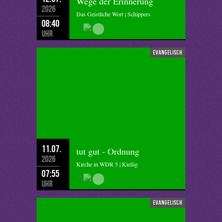
Wege der Erinnerung
2026
Das Geistliche Wort | Schippers
08:40
Uhr
evangelisch
11.07.
tut gut - Ordnung
2026
Kirche in WDR 5 | Kießig
07:55
Uhr
evangelisch