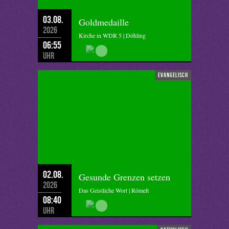
03.08.
Goldmedaille
2026
Kirche in WDR 5 | Döhling
06:55
Uhr
evangelisch
02.08.
Gesunde Grenzen setzen
2026
Das Geistliche Wort | Römelt
08:40
Uhr