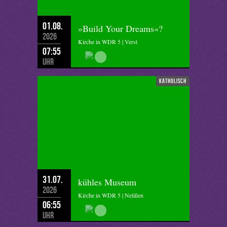
01.08.
»Build Your Dreams«?
2026
Kirche in WDR 5 | Verst
07:55
Uhr
katholisch
31.07.
kühles Museum
2026
Kirche in WDR 5 | Nelißen
06:55
Uhr