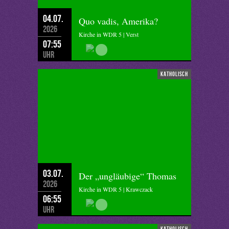
04.07.
Quo vadis, Amerika?
2026
Kirche in WDR 5 | Verst
07:55
Uhr
katholisch
03.07.
Der „ungläubige“ Thomas
2026
Kirche in WDR 5 | Krawczack
06:55
Uhr
katholisch