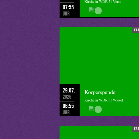
Kirche in WDR 5 | Verst
07:55
Uhr
ka
29.07.
Körperspende
2026
Kirche in WDR 5 | Wiesel
06:55
Uhr
ka