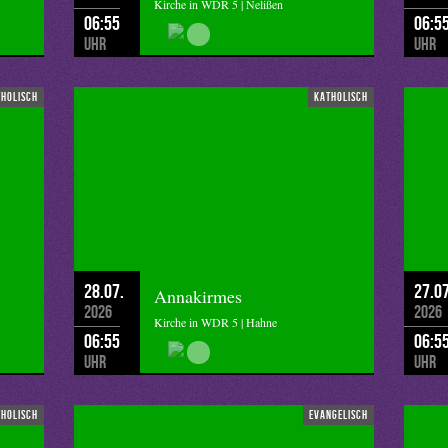
Kirche in WDR 5 | Nelißen
06:55
06:5
Uhr
Uhr
tholisch
katholisch
28.07.
27.07
Annakirmes
2026
2026
Kirche in WDR 5 | Hahne
06:55
06:5
Uhr
Uhr
tholisch
evangelisch