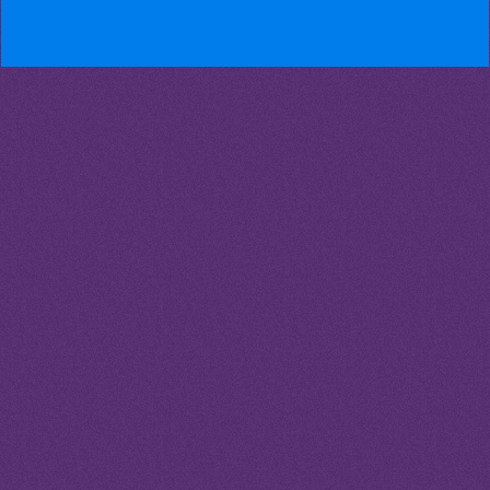
25.4.2024
Endlich im Kloster
25.4.2024
Endlich im Kloster
24.4.2024
Leben in Eigenverantwortung
24.4.2024
Leben in Eigenverantwortung
23.4.2024
Provokation und Phänomen
23.4.2024
Provokation und Phänomen
22.4.2024
Stärke in zerbrechlicher Gestalt
22.4.2024
Stärke in zerbrechlicher Gestalt
5.3.2023
Loslassen um des Lebens willen