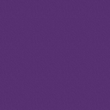
25.12.2016
Religiöser Rumtopf
18.12.2016
Im Frieden
13.12.2015
Liebes-Brief
6.12.2015
Möhrentausch
19.4.2014
Im Übergang
19.4.2014
Im Übergang
18.4.2014
Opfer
18.4.2014
Opfer
17.4.2014
Heiliges Essen