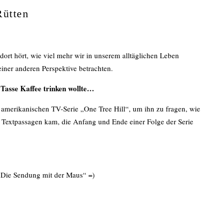
Rütten
ort hört, wie viel mehr wir in unserem alltäglichen Leben
iner anderen Perspektive betrachten.
Tasse Kaffee trinken wollte…
amerikanischen TV-Serie „One Tree Hill“, um ihn zu fragen, wie
 Textpassagen kam, die Anfang und Ende einer Folge der Serie
„Die Sendung mit der Maus“ =)
ir nachfolgt, wird nicht wandeln in Finsternis, sondern wird das