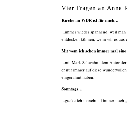
Vier Fragen an Anne 
Kirche im WDR ist für mich…
...immer wieder spannend, weil man d
entdecken können, wenn wir es aus e
Mit wem ich schon immer mal eine 
...mit Mark Schwahn, dem Autor der 
er nur immer auf diese wundervollen
eingerahmt haben.
Sonntags…
...gucke ich manchmal immer noch 
Mein liebstes Bibelzitat…
...„Ich bin das Licht der Welt. Wer m