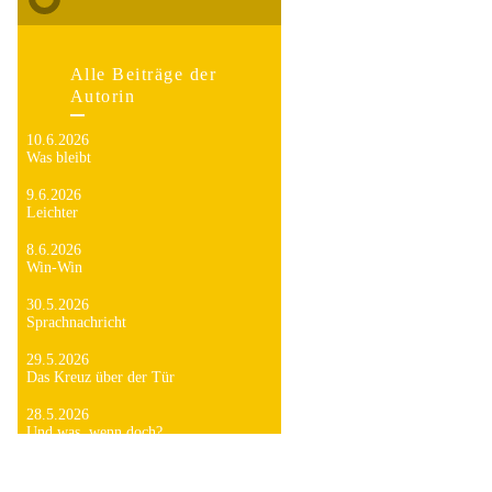
Alle Beiträge der
Autorin
10.6.2026
Was bleibt
9.6.2026
Leichter
8.6.2026
Win-Win
30.5.2026
Sprachnachricht
29.5.2026
Das Kreuz über der Tür
28.5.2026
Und was, wenn doch?
6.8.2025
Uni, ich komme