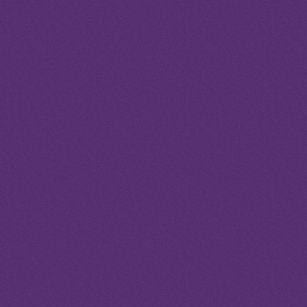
Confirmation Bias
20.8.2025
Wie Medizin
19.8.2025
Erwartungen
18.8.2025
Boreout
11.6.2025
89. Minute
10.6.2025
Blue Zones
28.5.2025
Privileg
27.5.2025
Impostor-Syndrom
26.5.2025
Gefühlsbad mit Zeitlimit
28.12.2024