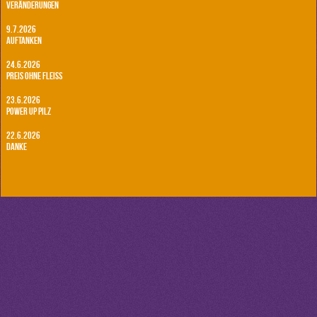
Veränderungen
9.7.2026
Auftanken
24.6.2026
Preis ohne Fleiß
23.6.2026
Power Up Pilz
22.6.2026
Danke
31.10.2025
Leistung
30.10.2025
Flow Zustand
18.10.2025
Ein bisschen Bewegung
17.10.2025
Dilettant
16.10.2025