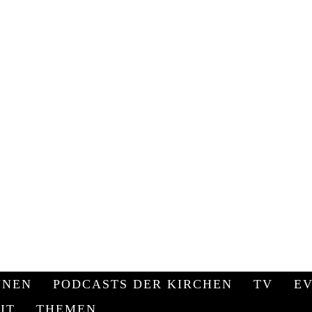
u getrost und unverzagt seiest“ (Jos 1,9)
NNEN
PODCASTS DER KIRCHEN
TV
EV
IT
THEMEN