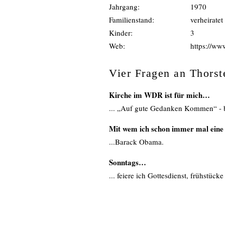
Jahrgang:
1970
Familienstand:
verheiratet
Kinder:
3
Web:
https://ww
Vier Fragen an Thorst
Kirche im WDR ist für mich…
... „Auf gute Gedanken Kommen“ - 
Mit wem ich schon immer mal eine 
...Barack Obama.
Sonntags…
... feiere ich Gottesdienst, frühstück
Mein liebstes Bibelzitat
…
gibt es viele, aktuell: