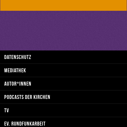
10.1.2026
Tier des Jahres
9.1.2026
Die Tür ist offen
8.1.2026
Alles neu
14.12.2025
3. Advent: Bewusster leben
DATENSCHUTZ
15.10.2025
Die Klinikkapelle
MEDIATHEK
14.10.2025
Gipfelglück
AUTOR*INNEN
13.10.2025
Echte Leistungsträger
PODCASTS DER KIRCHEN
7.9.2025
Ich habe einen Traum
TV
12.7.2025
Kaffeebecher
EV. RUNDFUNKARBEIT