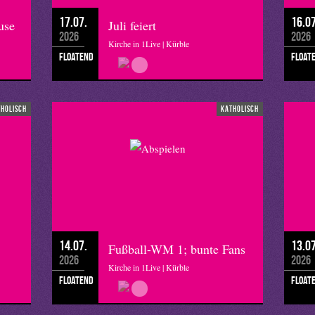
17.07.
16.07
use
Juli feiert
2026
2026
Kirche in 1Live | Kürble
floatend
float
tholisch
katholisch
14.07.
13.07
Fußball-WM 1; bunte Fans
2026
2026
Kirche in 1Live | Kürble
floatend
float