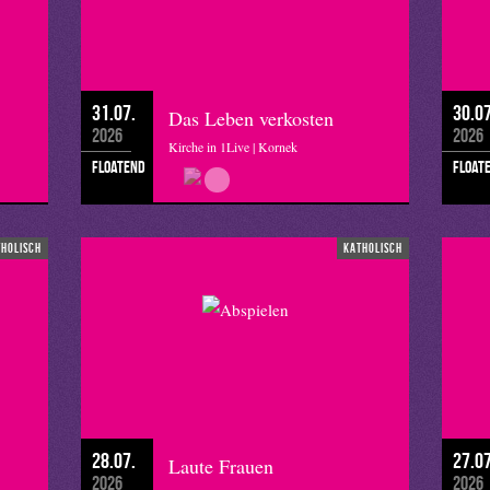
31.07.
30.07
Das Leben verkosten
2026
2026
Kirche in 1Live | Kornek
floatend
float
tholisch
katholisch
28.07.
27.07
Laute Frauen
2026
2026