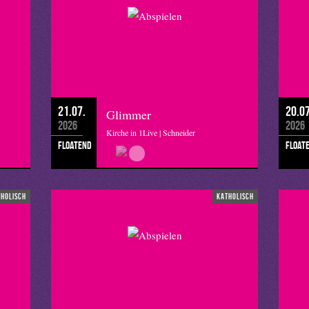
21.07.
20.07
Glimmer
2026
2026
Kirche in 1Live | Schneider
floatend
float
tholisch
katholisch