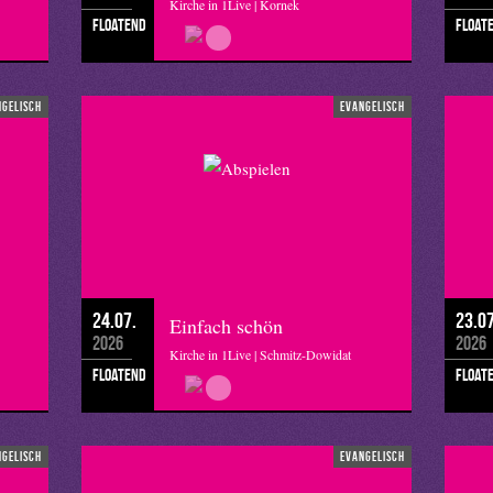
Kirche in 1Live | Kornek
floatend
float
ngelisch
evangelisch
24.07.
23.07
Einfach schön
2026
2026
Kirche in 1Live | Schmitz-Dowidat
floatend
float
ngelisch
evangelisch