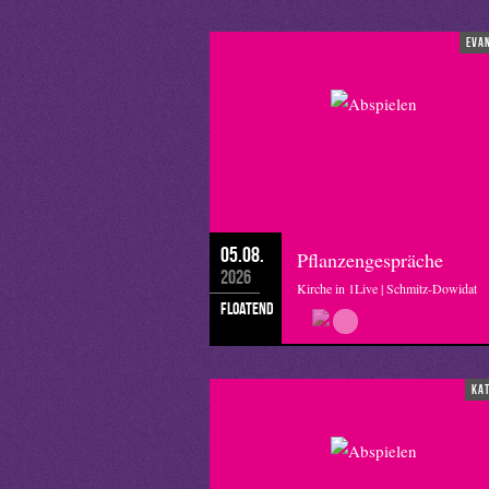
eva
05.08.
Pflanzengespräche
2026
Kirche in 1Live | Schmitz-Dowidat
floatend
ka