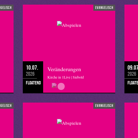
ngelisch
evangelisch
10.07.
09.07
Veränderungen
2026
2026
Kirche in 1Live | Siebold
floatend
float
ngelisch
evangelisch