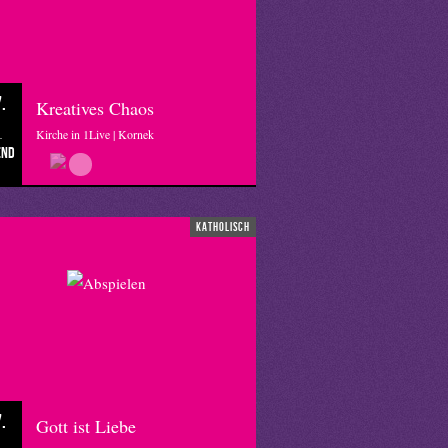
.
Kreatives Chaos
Kirche in 1Live | Kornek
end
katholisch
.
Gott ist Liebe