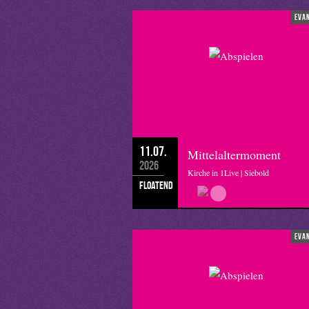
eva
11.07.
Mittelaltermoment
2026
Kirche in 1Live | Siebold
floatend
eva