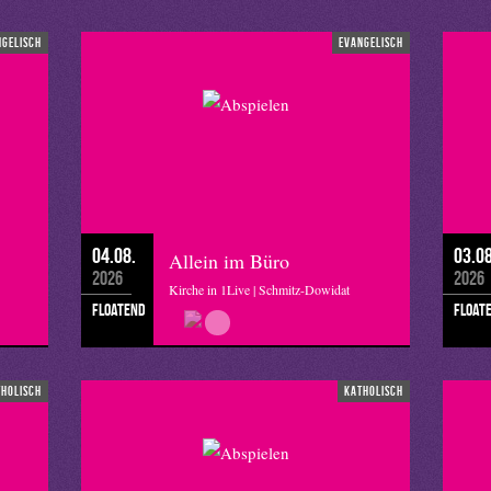
ngelisch
evangelisch
04.08.
03.08
Allein im Büro
2026
2026
Kirche in 1Live | Schmitz-Dowidat
floatend
float
tholisch
katholisch