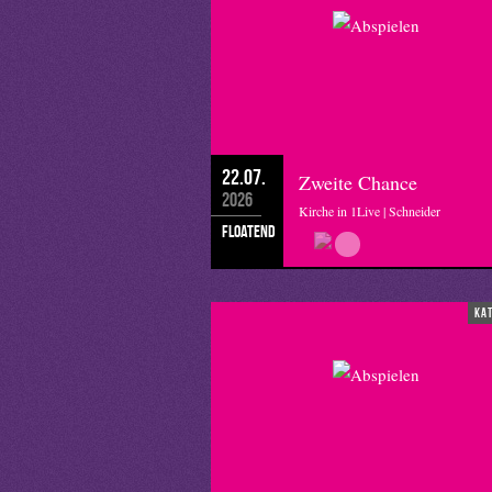
22.07.
Zweite Chance
2026
Kirche in 1Live | Schneider
floatend
ka