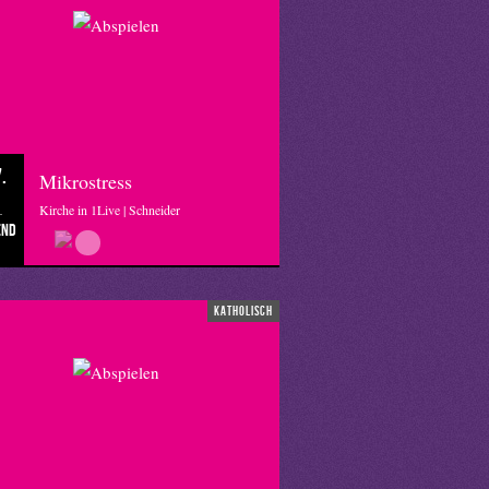
.
Mikrostress
Kirche in 1Live | Schneider
end
katholisch