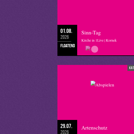
01.08.
Sinn-Tag
2026
Kirche in 1Live | Kornek
floatend
ka
29.07.
Artenschutz
2026