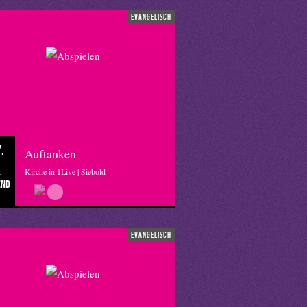
evangelisch
.
Auftanken
Kirche in 1Live | Siebold
end
evangelisch