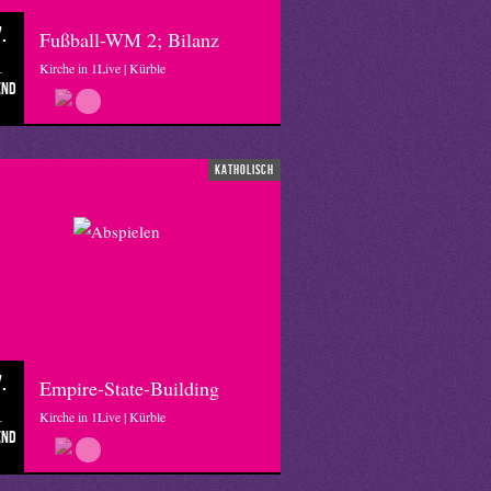
.
Fußball-WM 2; Bilanz
Kirche in 1Live | Kürble
end
katholisch
.
Empire-State-Building
Kirche in 1Live | Kürble
end