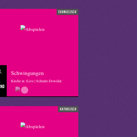
evangelisch
.
Schwingungen
Kirche in 1Live | Schmitz-Dowidat
end
katholisch