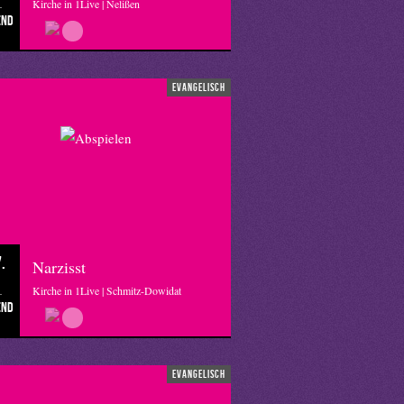
Kirche in 1Live | Nelißen
end
evangelisch
.
Narzisst
Kirche in 1Live | Schmitz-Dowidat
end
evangelisch