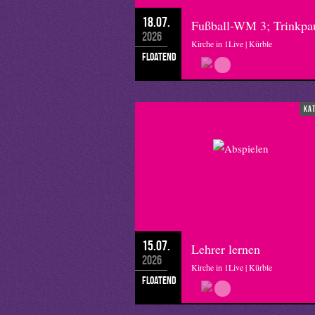
18.07.
Fußball-WM 3; Trinkpa
2026
Kirche in 1Live | Kürble
floatend
ka
15.07.
Lehrer lernen
2026
Kirche in 1Live | Kürble
floatend