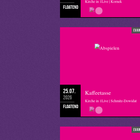
Kirche in 1Live | Kornek
floatend
eva
25.07.
Kaffeetasse
2026
Kirche in 1Live | Schmitz-Dowidat
floatend
eva